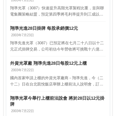
2003年7月23日
翔準光罩（3087）快速提升高階光罩製程比重，並與聯
電集團策略結盟，預定第四季將毛利率提升到三成以
上。定28日以12元上櫃掛牌的翔準先進光罩（3087），
昨（22）日舉行上櫃前法人說明會。因50%光…
翔準光進28日掛牌 每股承銷價12元
2003年7月23日
翔準先進光罩（3087）已預定將在七月二十八日以十二
元正式掛牌交易，公司初估今年營收將可挑戰十八億元
，較去年 16.29 億元成長約10％，稅後則上看 1.57億
元，若以公司目前股本約 28.5億…
外資光罩廠 翔準先進28日每股12元上櫃
2003年7月22日
國內首家申請上櫃的外資光罩廠商－翔準先進，今（二
十二）日在台北凱悅飯店舉辦上櫃前法人說明會，訂定
七月二十八日每股十二元掛牌。下半年毛利率上看三成
翔準今年財測營收目標十八億元，稅後淨利一億五千七
翔準光罩今舉行上櫃前法說會 將於28日以12元掛
百萬元…
牌
2003年7月22日