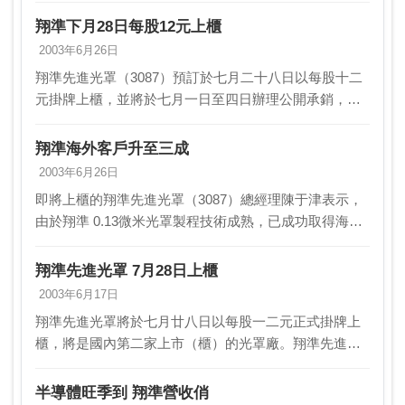
該公司今年總營收將達一八億元，將較去年成長約一
翔準下月28日每股12元上櫃
○％，稅…
2003年6月26日
翔準先進光罩（3087）預訂於七月二十八日以每股十二
元掛牌上櫃，並將於七月一日至四日辦理公開承銷，每
一申購單位為二張。翔準成立於民國八十六年，主要業
務為設計與製造半導體製程使用之光罩，包括
翔準海外客戶升至三成
PSM（相…
2003年6月26日
即將上櫃的翔準先進光罩（3087）總經理陳于津表示，
由於翔準 0.13微米光罩製程技術成熟，已成功取得海內
外的先進光罩訂單，透過母公司Photronics的轉單，海外
客戶已從去年占二成提升到今年的3…
翔準先進光罩 7月28日上櫃
2003年6月17日
翔準先進光罩將於七月廿八日以每股一二元正式掛牌上
櫃，將是國內第二家上市（櫃）的光罩廠。翔準先進光
罩自結前五月稅前淨利五千四百萬元，已超前達成公司
前三季獲利目標，年度達成率約三四％，若以公司目前
半導體旺季到 翔準營收俏