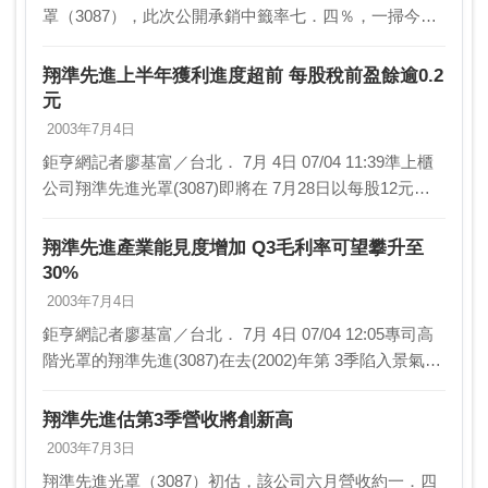
罩（3087），此次公開承銷中籤率七．四％，一掃今年
第一季抽籤率多為一○○％的陰霾，配合大盤走勢交投熱
絡，顯示投資人已看好下半年股市行情，未來參與投
翔準先進上半年獲利進度超前 每股稅前盈餘逾0.2
資…
元
2003年7月4日
鉅亨網記者廖基富／台北． 7月 4日 07/04 11:39準上櫃
公司翔準先進光罩(3087)即將在 7月28日以每股12元掛
牌，由於上半年營收及獲利進度明顯超前去(2002)年編
列的財務預測，今(…
翔準先進產業能見度增加 Q3毛利率可望攀升至
30%
2003年7月4日
鉅亨網記者廖基富／台北． 7月 4日 07/04 12:05專司高
階光罩的翔準先進(3087)在去(2002)年第 3季陷入景氣循
環谷底，今(2003)年上半年營運情況好轉並較財測預測
為佳。翔準先進…
翔準先進估第3季營收將創新高
2003年7月3日
翔準先進光罩（3087）初估，該公司六月營收約一．四