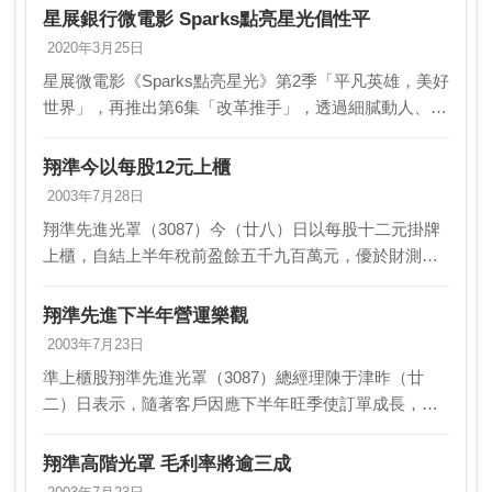
星展銀行微電影 Sparks點亮星光倡性平
2020年3月25日
星展微電影《Sparks點亮星光》第2季「平凡英雄，美好
世界」，再推出第6集「改革推手」，透過細膩動人、真
人真事改編的微電影，宣導社會大眾關注女性平權議
題。星展微電影第2季第6集主題，聚焦星展基金會…
翔準今以每股12元上櫃
2003年7月28日
翔準先進光罩（3087）今（廿八）日以每股十二元掛牌
上櫃，自結上半年稅前盈餘五千九百萬元，優於財測所
估虧損八百萬元，每股稅前盈餘○．二一元。隨著旺季來
臨，翔準七月下旬明顯感受客戶投單較上旬增加，集
翔準先進下半年營運樂觀
中…
2003年7月23日
準上櫃股翔準先進光罩（3087）總經理陳于津昨（廿
二）日表示，隨著客戶因應下半年旺季使訂單成長，翔
準預估○．一八微米以下的高檔光罩製程產能利用率將持
續提高，估計可望於下半年提升為八○％到八五％，故
翔準高階光罩 毛利率將逾三成
該…