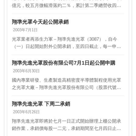
億元，較五月微幅滑落約二％，累計第二季總營收四．
一五億元，也較第一季微幅衰退約四％。翔準先進光罩
表示，第三季隨著時序逐漸步入產業傳統旺季，初步預
翔準光罩今天起公開承銷
期…
2003年7月1日
光罩業者再添生力軍－翔準先進光罩（3087），自今
（一）日起開始對外公開承銷，至四日截止，每一申購
單位為二張，公開承銷張數為六千七百五十張，訂定七
月二十八日以每股十二元掛牌上櫃交易，七月二十二日
翔準先進光罩股份有限公司7月1日起公開申購
舉行…
2003年6月30日
國內專業研發、生產製造高精密度半導體製程使用光罩
之光罩大廠－翔準先進光罩股份有限公司（股票代號：
3087），將於七月一日至七月四日辦理公開申購配售，
申購價格每股新台幣12元整，每人可申購2000股。…
翔準先進光罩 下周二承銷
2003年6月26日
翔準先進光罩即將於七月一日正式開始辦理上櫃公開承
銷作業，承銷價每股一二元，承銷期間至七月四日止，
預計七月廿八日將正式掛牌上櫃。翔準先進光罩預期，