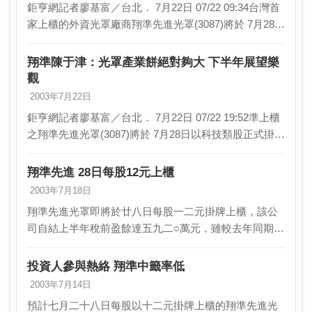
鉅亨網記者廖基富／台北． 7月22日 07/22 09:34台灣首
家上櫃的外資光罩廠商翔準先進光罩(3087)將於 7月28日
以科技類股正式掛牌上櫃，掛牌價每股12元，該公司今
(22)日並將舉行上櫃…
翔準陳于津：光罩產業餅絕對夠大 下半年展望樂
觀
2003年7月22日
鉅亨網記者廖基富／台北． 7月22日 07/22 19:52準上櫃
之翔準先進光罩(3087)將於 7月28日以科技類股正式掛牌
上櫃，掛牌價每股12元，其總經理陳于津今(22)日於法
人說明會中指出，台…
翔準先進 28日每股12元上櫃
2003年7月18日
翔準先進光罩即將於廿八日每股一二元掛牌上櫃，該公
司自結上半年稅前盈餘達五九二○萬元，雖較去年同期衰
退，不過較去年下半年大幅成長達五五％，並已超前達
成公司前三季獲利目標四七二三萬元，年度達成率約三
投資人參與熱絡 翔準中籤率低
七．…
2003年7月14日
預計七月二十八日每股以十二元掛牌上櫃的翔準先進光