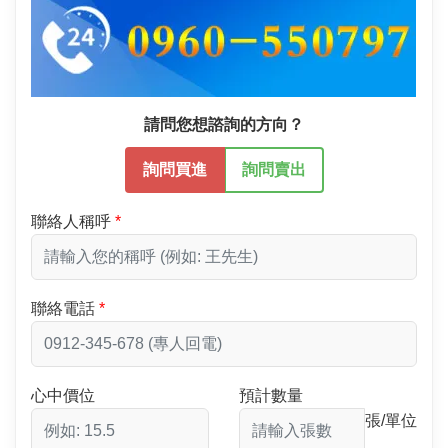
請問您想諮詢的方向？
詢問買進
詢問賣出
聯絡人稱呼
聯絡電話
心中價位
預計數量
張/單位