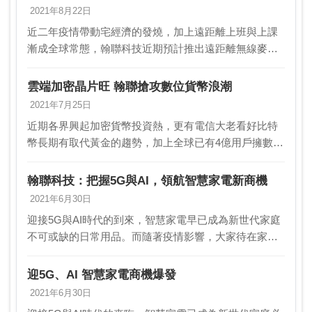
2021年8月22日
近二年疫情帶動宅經濟的發燒，加上遠距離上班與上課
漸成全球常態，翰聯科技近期預計推出遠距離無線麥克
風MY5602，全力搶攻遠端視訊（會議、課程）、直播、
短視頻、電競等 新藍海市場。近年網紅直播與遊戲直…
雲端加密晶片旺 翰聯搶攻數位貨幣浪潮
2021年7月25日
近期各界興起加密貨幣投資熱，更有電信大老看好比特
幣長期有取代黃金的趨勢，加上全球已有4億用戶擁數位
資產而漸成主流。過去一年來，在比特幣屢創新高帶動
下，吸引全球跨國企業的加入，像是電動車巨擘特斯拉
翰聯科技：把握5G與AI，領航智慧家電新商機
（T…
2021年6月30日
迎接5G與AI時代的到來，智慧家電早已成為新世代家庭
不可或缺的日常用品。而隨著疫情影響，大家待在家裡
的時間變長，對智慧家電的了解也越來越深，這讓市場
出現了爆炸性的成長。在這股趨勢下，翰聯科技也把握
迎5G、AI 智慧家電商機爆發
住…
2021年6月30日