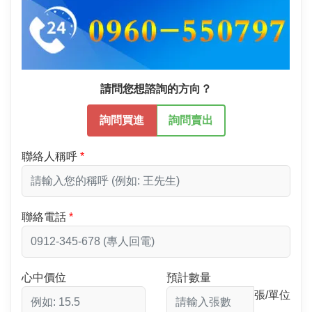
請問您想諮詢的方向？
詢問買進
詢問賣出
聯絡人稱呼
聯絡電話
心中價位
預計數量
張/單位