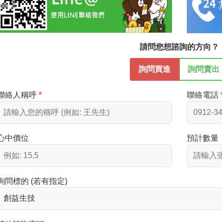
請問您想諮詢的方向？
詢問買進
詢問賣出
聯絡人稱呼
聯絡電話
心中價位
預計數量
詢問標的 (若有指定)