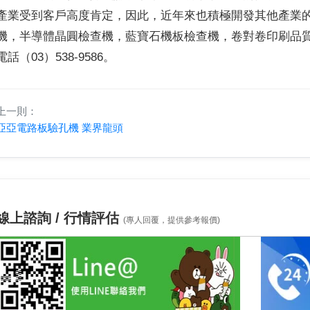
產業受到客戶高度肯定，因此，近年來也積極開發其他產業
機，半導體晶圓檢查機，藍寶石機板檢查機，卷對卷印刷品
電話（03）538-9586。
上一則：
亞亞電路板驗孔機 業界龍頭
線上諮詢 / 行情評估
(專人回覆，提供參考報價)