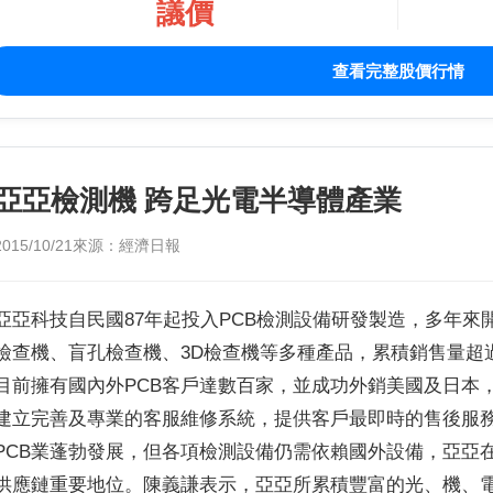
議價
查看完整股價行情
亞亞檢測機 跨足光電半導體產業
2015/10/21
來源：經濟日報
亞亞科技自民國87年起投入PCB檢測設備研發製造，多年來開
檢查機、盲孔檢查機、3D檢查機等多種產品，累積銷售量超
目前擁有國內外PCB客戶達數百家，並成功外銷美國及日本
建立完善及專業的客服維修系統，提供客戶最即時的售後服務
PCB業蓬勃發展，但各項檢測設備仍需依賴國外設備，亞亞
供應鏈重要地位。陳義謙表示，亞亞所累積豐富的光、機、