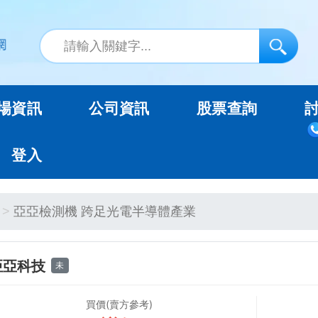
場資訊
公司資訊
股票查詢
登入
亞亞檢測機 跨足光電半導體產業
亞亞科技
未
買價(賣方參考)