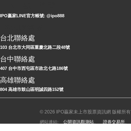
LINE 線上詢問
IPO贏家LINE官方帳號: @ipo888
各地聯絡處
台北聯絡處
103 台北市大同區重慶北路二段48號
台中聯絡處
407 台中市西屯區市政北七路186號
高雄聯絡處
804 高雄市鼓山區明誠四路152號
©
2026 IPO贏家未上市股票資訊網 版權所有
網站連結:
公開資訊觀測站
、
證券交易所