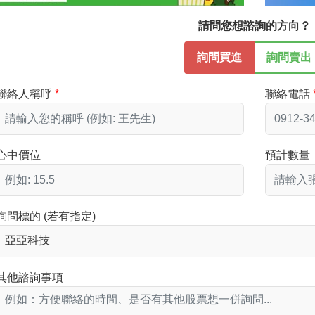
請問您想諮詢的方向？
詢問買進
詢問賣出
聯絡人稱呼
聯絡電話
心中價位
預計數量
詢問標的 (若有指定)
其他諮詢事項