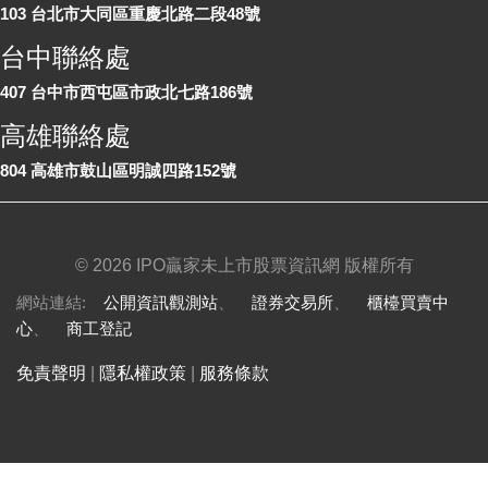
103 台北市大同區重慶北路二段48號
台中聯絡處
407 台中市西屯區市政北七路186號
高雄聯絡處
804 高雄市鼓山區明誠四路152號
©
2026 IPO贏家未上市股票資訊網 版權所有
網站連結:
公開資訊觀測站
、
證券交易所
、
櫃檯買賣中
心
、
商工登記
免責聲明
|
隱私權政策
|
服務條款