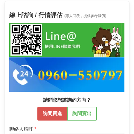
線上諮詢 / 行情評估
(專人回覆，提供參考報價)
請問您想諮詢的方向？
詢問買進
詢問賣出
聯絡人稱呼