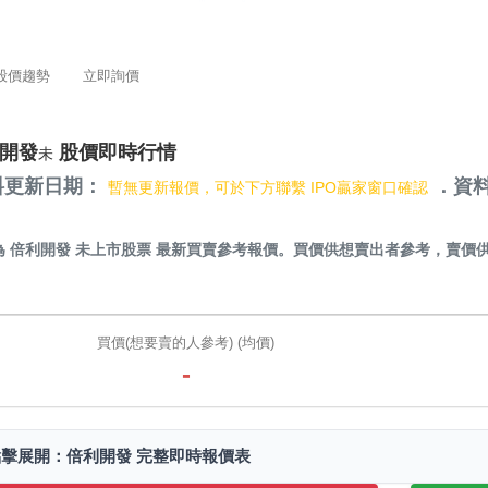
股價趨勢
立即詢價
開發
股價即時行情
未
料更新日期：
．資料
暫無更新報價，可於下方聯繫 IPO贏家窗口確認
）
為
倍利開發 未上市股票
最新買賣參考報價。買價供想賣出者參考，賣價
。
買價(想要賣的人參考) (均價)
-
點擊展開：倍利開發 完整即時報價表