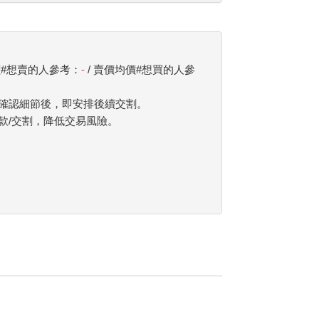
價#想賣的人參考：
-
/ 賣價均價#想買的人參
確認細節後，即安排後續交割。
款/交割，降低交易風險。