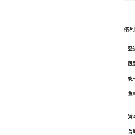
倍利
登
股
統
董
資
普