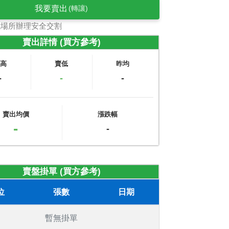
我要賣出
(轉讓)
式場所辦理安全交割
賣出詳情 (買方參考)
賣高
賣低
昨均
-
-
-
賣出均價
漲跌幅
-
-
賣盤掛單 (買方參考)
位
張數
日期
暫無掛單