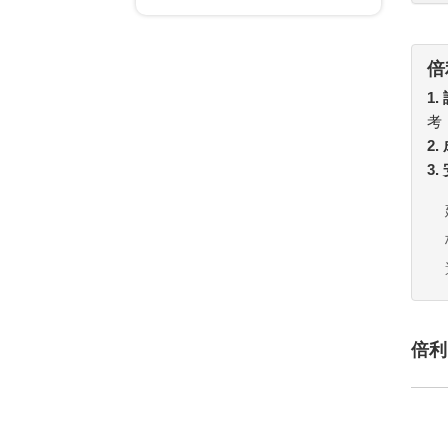
倍
1.
考
2
3
倍利