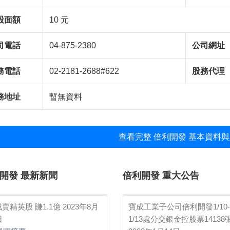
股面額
10 元
司電話
04-875-2380
公司網址
務電話
02-2181-2688#622
股務代理
務地址
暫無資料
查看完整 倍利開發 基本資料與
開發 最新新聞
倍利開發 重大公告
賣精英股 賺1.1億
2023年8月
寶成工業子公司倍利開發1/10-
日
1/13處分交銀金控股票14138