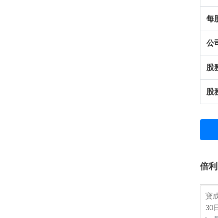
每
公
股
股
倍利
寶成
30