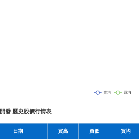
開發 歷史股價行情表
日期
買高
買低
買均