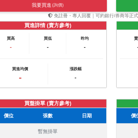
我要買進
(詢價)
免註冊・專人回覆｜可約銀行/券商等正
買進詳情 (賣方參考)
買高
買低
昨均
-
-
-
買進均價
漲跌幅
-
-
買盤掛單 (賣方參考)
價位
張數
日期
價
暫無掛單