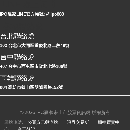
LINE 線上詢問
IPO贏家LINE官方帳號: @ipo888
各地聯絡處
台北聯絡處
103 台北市大同區重慶北路二段48號
台中聯絡處
407 台中市西屯區市政北七路186號
高雄聯絡處
804 高雄市鼓山區明誠四路152號
©
2026 IPO贏家未上市股票資訊網 版權所有
網站連結:
公開資訊觀測站
、
證券交易所
、
櫃檯買賣中
心
、
商工登記