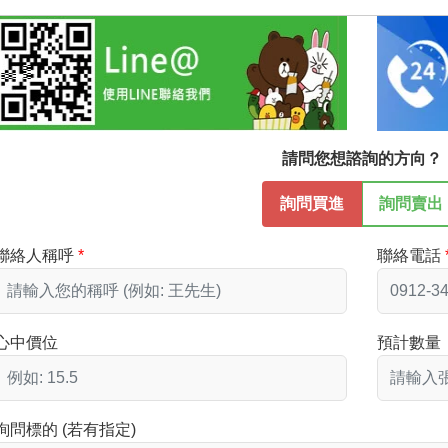
請問您想諮詢的方向？
詢問買進
詢問賣出
聯絡人稱呼
聯絡電話
心中價位
預計數量
詢問標的 (若有指定)