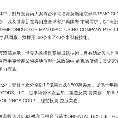
其中，對外投資兩大案為台積電增資英屬維京群島TSMC GLOB
務，以及世界新進為因應全球客戶與國際 市場需求，以24億美元
SEMICONDUCTOR MAN UFACTURING COMPANY P
吋 晶圓廠，擬採用130奈米至40奈米製程技術。
經濟部表示，世界先進投資案屬成熟技術，且有助於與合作客
台灣半導體產業領導地位與地緣政治中 的戰略價值，長遠來
爭力有益。
此外，豐群水產分別以1.9億美元及3,500萬美元，提供一年期以
FOODS, LLC，從事經營水產品加工製造及買 賣業務、加拿大CLO
HOLDINGS CORP.，經營投資 控股業務。
遠鼎投資以5,600萬美元投資百慕達ORIENTAL TEXTILE（H