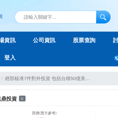
場資訊
公司資訊
股票查詢
登入
經部核准7件對外投資 包括台積50億美…
遠鼎投資
公
買價(賣方參考)