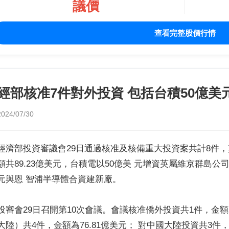
議價
查看完整股價行情
經部核准7件對外投資 包括台積50億美
2024/07/30
經濟部投資審議會29日通過核准及核備重大投資案共計8件
額共89.23億美元，台積電以50億美 元增資英屬維京群島
元與恩 智浦半導體合資建新廠。
投審會29日召開第10次會議。會議核准僑外投資共1件，金額為
大陸）共4件，金額為76.81億美元； 對中國大陸投資共3件，