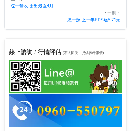
統一營收 衝出最強4月
下一則：
統一超 上半年EPS達5.71元
線上諮詢 / 行情評估
(專人回覆，提供參考報價)