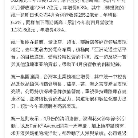
562億元，年增長7.3%，創下歷史同期新高。累計今年前
四月營收達2,254.7億元，年增長6.8%。其中，轉投資的
統一超昨日也公布4月合併營收達285.2億元，年增長
6.3%，同樣創下同期新高；累計今年前四月營收達
1,131.6億元，年增長4.8%。
統一集團在超商、量販店、超市、藥妝店等經營領域表現
穩定，去年更著力於電商布局，積極向「亞洲流通生活平
台」的目標邁進。受惠於轉投資的中控、統一超及統一實
與其他流通事業的貢獻，帶動了4月份營收的創新紀錄。
統一集團強調，台灣本土業務穩定增長，其中統一中控食
品及飲品線保持穩健增長，茄皇、茶、海之言等產品表現
亮眼。公司持續深耕品牌價值營銷，重視保持通路庫存健
康水位，並持續投資於產品力、渠道拓展和數位化能力提
升，預計今年業績將有亮麗表現。
統一超則表示，4月份的清明連假、澎湖花火節等節令活
動，以及Par K* Avenue開幕一周年慶，加上換季體感需
求升溫與媽祖遶境活動，都帶動了人潮與業績。公司透過