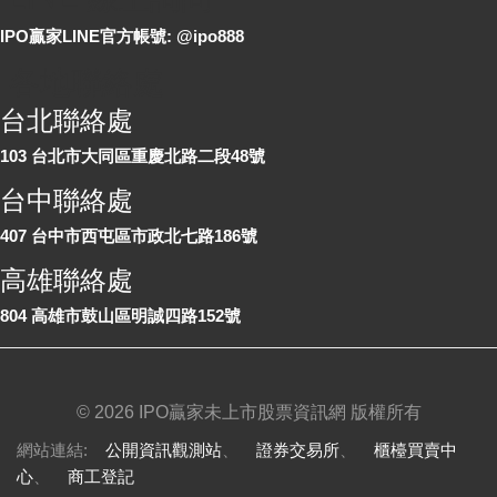
IPO贏家LINE官方帳號: @ipo888
各地聯絡處
台北聯絡處
103 台北市大同區重慶北路二段48號
台中聯絡處
407 台中市西屯區市政北七路186號
高雄聯絡處
804 高雄市鼓山區明誠四路152號
©
2026 IPO贏家未上市股票資訊網 版權所有
網站連結:
公開資訊觀測站
、
證券交易所
、
櫃檯買賣中
心
、
商工登記