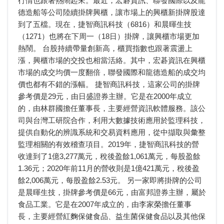
行情也跟著熱鬧起來。最近，宏碁資訊、聯發國際以及龍
德造船等公司陸續掛牌興櫃，讓市場上的興櫃新掛牌股達
到了五檔。現在，捷智商訊科技（6816）和晨暉生技
（1271）也將在下周一（18日）掛牌，讓興櫃市場更加
熱鬧。 台股持續帶量創新高，櫃買指數也跟著震盪上
漲，興櫃市場的交投也相當活絡。其中，宏碁資訊在興櫃
市場的成交均價一度翻倍，聯發國際和龍德造船的成交均
價也都有不錯的漲幅。 捷智商訊科技，這家公司的掛牌
參考價是29元，由日盛證券主辦。它是在2000年成立
的，由林群國擔任董事長，主要經營資訊軟體服務。該公
司與台灣工研院合作，利用大數據技術應用於監理科技，
提供自動化的辨識系統和交易資料應用，從中擷取與彙整
監理相關的有效稽查項目。2019年，捷智商訊科技的營
收達到了1億3,277萬元，稅後盈餘1,061萬元，每股盈餘
1.36元；2020年前11月的營收則是1億421萬元，稅後盈
餘2,006萬元，每股盈餘2.53元。 另一家即將掛牌的公司
是晨暉生技，掛牌參考價是66元，由富邦證券主辦，屬於
食品工業。它是在2007年成立的，由李家榮擔任董事
長，主要經營紅麴保健食品、益生菌保健食品以及其他保