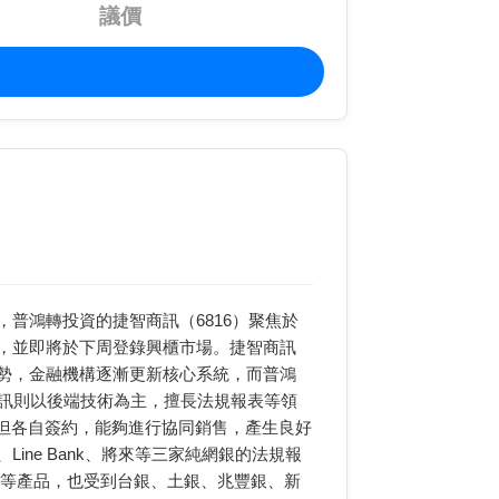
議價
普鴻轉投資的捷智商訊（6816）聚焦於
，並即將於下周登錄興櫃市場。捷智商訊
勢，金融機構逐漸更新核心系統，而普鴻
商訊則以後端技術為主，擅長法規報表等領
，但各自簽約，能夠進行協同銷售，產生良好
ne Bank、將來等三家純網銀的法規報
方案等產品，也受到台銀、土銀、兆豐銀、新