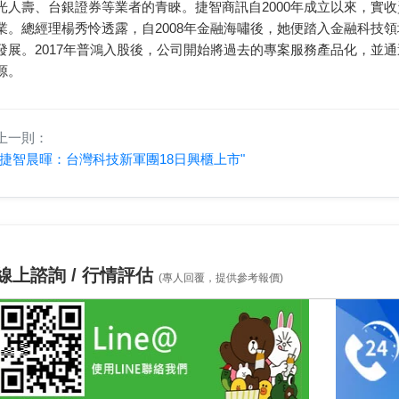
光人壽、台銀證券等業者的青睞。捷智商訊自2000年成立以來，實收
業。總經理楊秀怜透露，自2008年金融海嘯後，她便踏入金融科技領域
發展。2017年普鴻入股後，公司開始將過去的專案服務產品化，並
源。
上一則：
"捷智晨暉：台灣科技新軍團18日興櫃上市"
線上諮詢 / 行情評估
(專人回覆，提供參考報價)