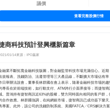
議價
查看完整股價行情
捷商科技預計登興櫃新篇章
2021/01/14
來源：IPO贏家
金融業不斷拓寬金融科技版圖，對金融監管科技市場充滿信心。近期，
法規報表、洗錢防治、法遵管理等三大產品線，不斷擴大市場佔有率
昨日舉辦法說會，董事長林群國在會上表示，隨著金融科技市場的趨
的專長在於前端技術，如行動支付、ATM跨行介面界接等；而捷智
域。普鴻持有捷智商訊近63%的股權，雙方同時面向相同的客戶群
的合作效應。林群國強調，在純網銀市場，捷智商訊已成功簽下樂天、Li
表專案。此外，該公司的洗錢防制系統、美國FATCA╱CRS解決