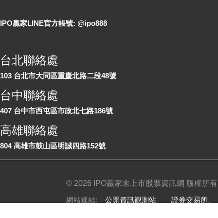
LINE 線上詢問
IPO贏家LINE官方帳號: @ipo888
各地聯絡處
台北聯絡處
103 台北市大同區重慶北路二段48號
台中聯絡處
407 台中市西屯區市政北七路186號
高雄聯絡處
804 高雄市鼓山區明誠四路152號
©
2026 IPO贏家未上市股票資訊網 版權所有
網站連結:
公開資訊觀測站
、
證券交易所