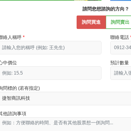
請問您想諮詢的方向？
詢問買進
詢問賣出
聯絡人稱呼
聯絡電話
心中價位
預計數量
詢問標的 (若有指定)
其他諮詢事項