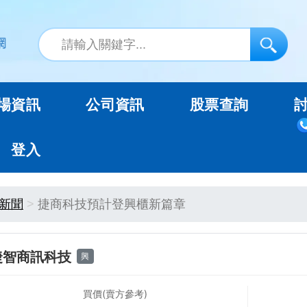
場資訊
公司資訊
股票查詢
登入
新聞
捷商科技預計登興櫃新篇章
捷智商訊科技
興
買價(賣方參考)