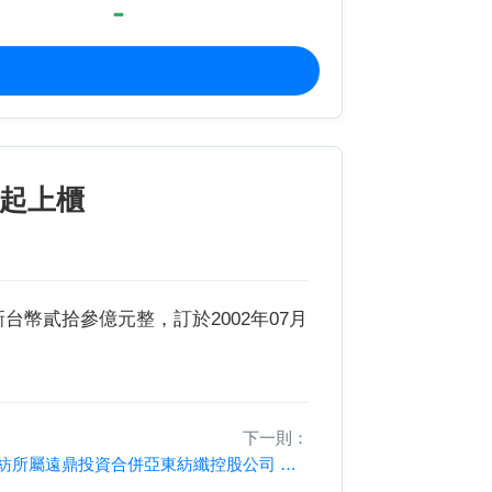
-
2起上櫃
幣貳拾參億元整，訂於2002年07月
下一則：
遠紡所屬遠鼎投資合併亞東紡纖控股公司 金額1493萬美元