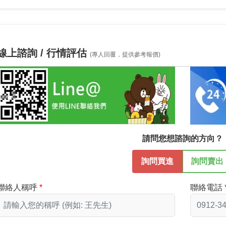
線上諮詢 / 行情評估
(專人回覆，提供參考報價)
請問您想諮詢的方向？
詢問買進
詢問賣出
聯絡人稱呼
聯絡電話