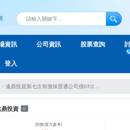
場資訊
公司資訊
股票查詢
登入
遠鼎投資第七次有擔保普通公司債07/2…
遠鼎投資
公
買價(賣方參考)