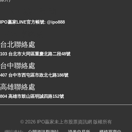
LINE 線上詢問
IPO贏家LINE官方帳號: @ipo888
各地聯絡處
台北聯絡處
103 台北市大同區重慶北路二段48號
台中聯絡處
407 台中市西屯區市政北七路186號
高雄聯絡處
804 高雄市鼓山區明誠四路152號
©
2026 IPO贏家未上市股票資訊網 版權所有
網站連結:
公開資訊觀測站
、
證券交易所
、
櫃檯買賣中