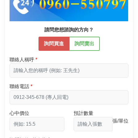
請問您想諮詢的方向？
詢問買進
詢問賣出
聯絡人稱呼
聯絡電話
心中價位
預計數量
張/單位