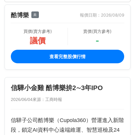
酷博樂
未
報價日期：2026/08/09
買價(賣方參考)
賣價(買方參考)
議價
-
查看完整股價行情
信驊小金雞 酷博樂拚2∼3年IPO
2026/06/04
來源：工商時報
信驊子公司酷博樂（Cupola360）營運進入新階
段，鎖定AI資料中心遠端維運、智慧巡檢及24