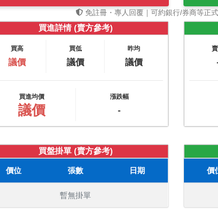
免註冊・專人回覆｜可約銀行/券商等正
買進詳情 (賣方參考)
買高
買低
昨均
議價
議價
議價
買進均價
漲跌幅
議價
-
買盤掛單 (賣方參考)
價位
張數
日期
價
暫無掛單