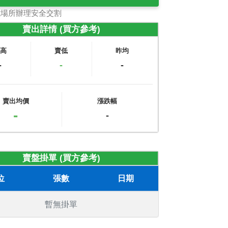
式場所辦理安全交割
賣出詳情 (買方參考)
賣高
賣低
昨均
-
-
-
賣出均價
漲跌幅
-
-
賣盤掛單 (買方參考)
位
張數
日期
暫無掛單