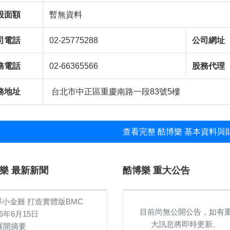
股面額
暫無資料
司電話
02-25775288​
公司網址
務電話
02-66365566
股務代理
務地址
台北市中正區重慶南路一段83號5樓
查看完整 酷博樂 基本資料與財
樂 最新新聞
酷博樂 重大公告
驊小金雞 打造實體版BMC
目前尚無公開公告，如有
26年6月15日
大訊息將即時更新。
展開摘要