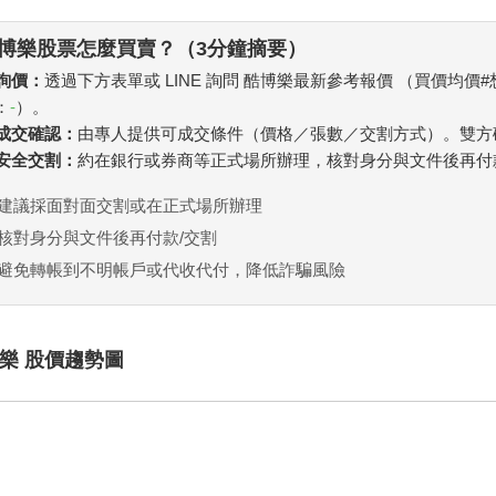
博樂股票怎麼買賣？（3分鐘摘要）
 詢價：
透過下方表單或 LINE 詢問 酷博樂最新參考報價 （買價均價
：
-
）。
. 成交確認：
由專人提供可成交條件（價格／張數／交割方式）。雙方
. 安全交割：
約在銀行或券商等正式場所辦理，核對身分與文件後再付
建議採面對面交割或在正式場所辦理
核對身分與文件後再付款/交割
避免轉帳到不明帳戶或代收代付，降低詐騙風險
樂 股價趨勢圖