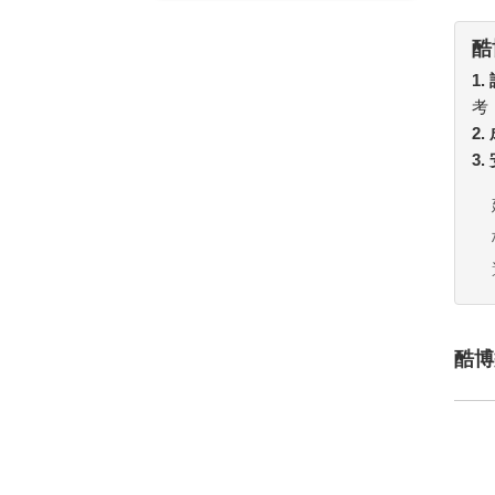
酷
1.
考
2
3
酷博