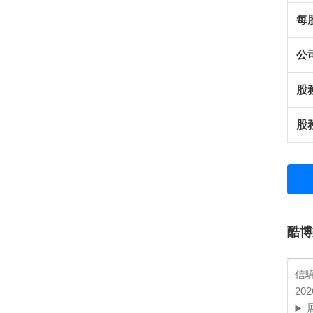
每
公
股
股
酷博
信
20