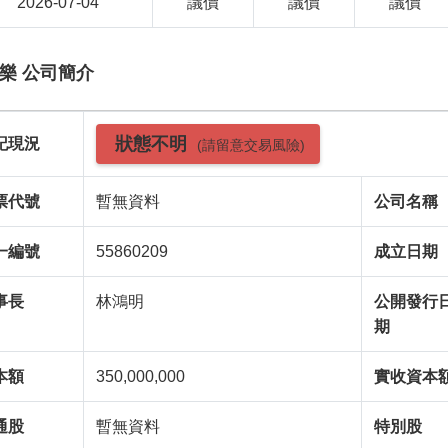
2026-07-04
議價
議價
議價
樂 公司簡介
狀態不明
記現況
(請留意交易風險)
票代號
暫無資料
公司名稱
一編號
55860209
成立日期
事長
林鴻明
公開發行
期
本額
350,000,000
實收資本
通股
暫無資料
特別股