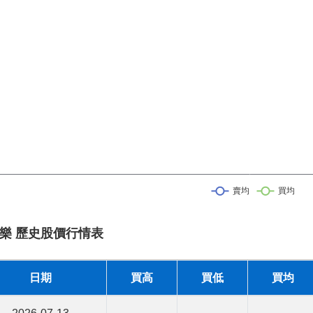
樂 歷史股價行情表
日期
買高
買低
買均