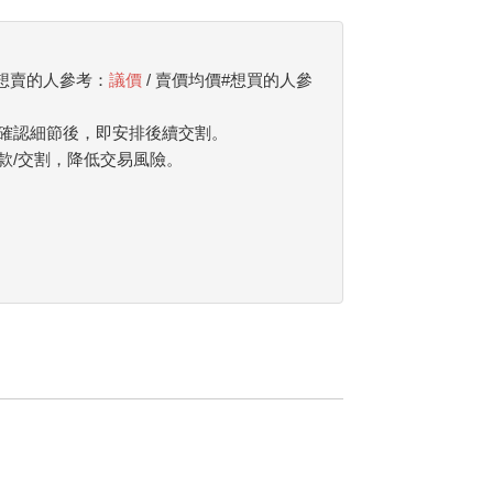
#想賣的人參考：
議價
/ 賣價均價#想買的人參
確認細節後，即安排後續交割。
款/交割，降低交易風險。