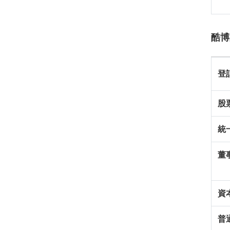
酷博
登
股
統
董
資
普