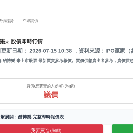
股價趨勢
立即詢價
樂
股價即時行情
未
更新日期： 2026-07-15 10:38 ．資料來源：IPO
為
酷博樂 未上市股票
最新買賣參考報價。買價供想賣出者參考，賣價供
買價(想要賣的人參考) (均價)
議價
點擊展開：酷博樂 完整即時報價表
我要買進
(詢價)