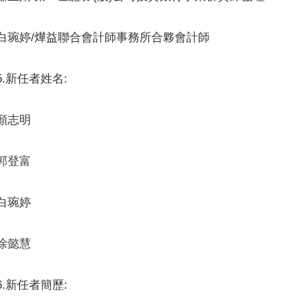
白琬婷/燁益聯合會計師事務所合夥會計師
5.新任者姓名:
顏志明
郭登富
白琬婷
徐懿慧
6.新任者簡歷: