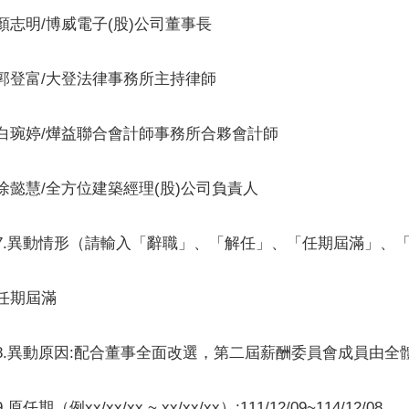
顏志明/博威電子(股)公司董事長
郭登富/大登法律事務所主持律師
白琬婷/燁益聯合會計師事務所合夥會計師
徐懿慧/全方位建築經理(股)公司負責人
7.異動情形（請輸入「辭職」、「解任」、「任期屆滿」、「
任期屆滿
8.異動原因:配合董事全面改選，第二屆薪酬委員會成員由全
9.原任期（例xx/xx/xx ~ xx/xx/xx）:111/12/09~114/12/08