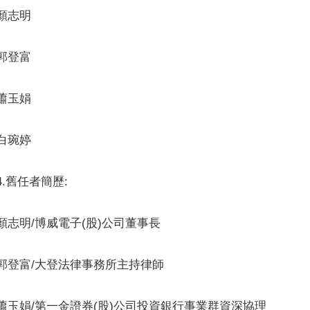
顏志明
郭登富
蕭玉娟
白琬婷
4.舊任者簡歷:
顏志明/博威電子(股)公司董事長
郭登富/大登法律事務所主持律師
蕭玉娟/第一金證券(股)公司投資銀行事業群資深協理