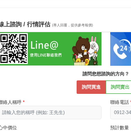
線上諮詢 / 行情評估
(專人回覆，提供參考報價)
請問您想諮詢的方向？
詢問買進
詢問賣出
聯絡人稱呼
聯絡電話
心中價位
預計數量