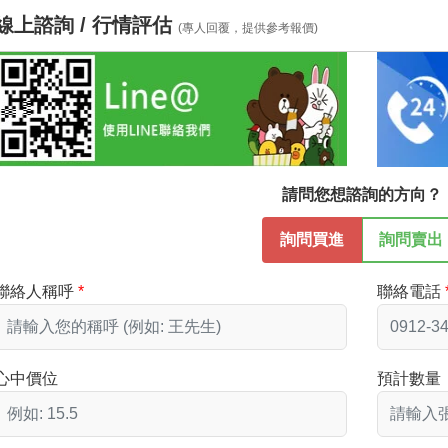
線上諮詢 / 行情評估
(專人回覆，提供參考報價)
請問您想諮詢的方向？
詢問買進
詢問賣出
聯絡人稱呼
聯絡電話
心中價位
預計數量