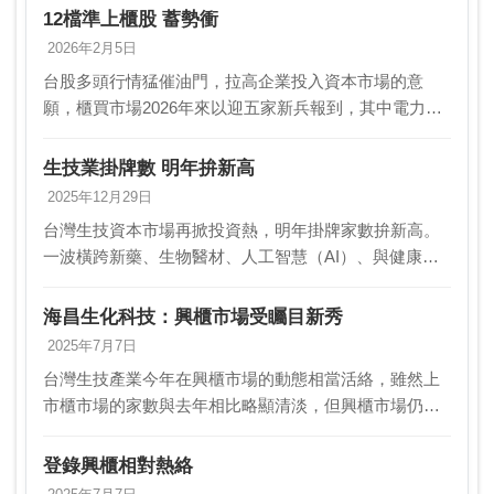
12檔準上櫃股 蓄勢衝
2026年2月5日
台股多頭行情猛催油門，拉高企業投入資本市場的意
願，櫃買市場2026年來以迎五家新兵報到，其中電力系
統整合商安葆（7792）掛牌以來短短六個交易日飆漲
147.38％，股價翻倍成長，蜜月行情甜滋滋；而展…
生技業掛牌數 明年拚新高
2025年12月29日
台灣生技資本市場再掀投資熱，明年掛牌家數拚新高。
一波橫跨新藥、生物醫材、人工智慧（AI）、與健康管
理的掛牌潮正全面啟動，業內預期，明年生技掛牌家數
將有望突破15家、改寫歷史紀錄。明年起，生技掛牌公
海昌生化科技：興櫃市場受矚目新秀
司…
2025年7月7日
台灣生技產業今年在興櫃市場的動態相當活絡，雖然上
市櫃市場的家數與去年相比略顯清淡，但興櫃市場仍保
持著一定的熱度。根據櫃買中心提供的新數據，今年以
來已經有六家生醫公司通過興櫃登錄，這其中包括了1月
登錄興櫃相對熱絡
10…