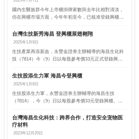
2025年7月7日
國內生醫族群今年上市櫃掛牌家數與去年比相對清淡，
但在興櫃市場方面，今年年初至今，已核准登錄興櫃的
公司仍有六家，與上市櫃市場比仍然熱絡。櫃買中心資
料顯示，年初至今已登錄興櫃的生醫族群包括1月10日的
台灣生技新秀海昌 登興櫃展翅翱翔
海…
2025年1月9日
生技產業再添新血，永豐金證券主辦輔導的海昌生化科
技（7814）今（9）日以每股參考價33元正式登錄興櫃
市場。這家成立於2006年的台灣新興生技公司，專注於
膠原蛋白植入物相關醫療器材及各項生物性醫療器…
生技股添生力軍 海昌今登興櫃
2025年1月9日
生技股添生力軍，永豐金證券主辦輔導的海昌生技
（7814），今（9）日以每股參考價33元登錄興櫃。海
昌生技成立於2006年，專注於膠原蛋白植入物相關醫療
器材及各項生物性醫療器材研發、生產及銷售，擁有
台灣海昌生化科技：跨界合作，打造安全宠物医
成…
疗材料
2023年12月20日