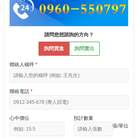
請問您想諮詢的方向？
詢問買進
詢問賣出
聯絡人稱呼
聯絡電話
心中價位
預計數量
張/單位