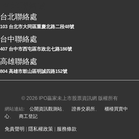
各地聯絡處
台北聯絡處
103 台北市大同區重慶北路二段48號
台中聯絡處
407 台中市西屯區市政北七路186號
高雄聯絡處
804 高雄市鼓山區明誠四路152號
©
2026 IPO贏家未上市股票資訊網 版權所有
網站連結:
公開資訊觀測站
、
證券交易所
、
櫃檯買賣中
心
、
商工登記
免責聲明
|
隱私權政策
|
服務條款