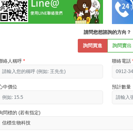
請問您想諮詢的方向？
詢問買進
詢問賣出
聯絡人稱呼
聯絡電話
心中價位
預計數量
詢問標的 (若有指定)