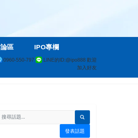
討論區
IPO專欄
0960-550-797
LINE的ID:@ipo888 歡迎
加入好友
發表話題