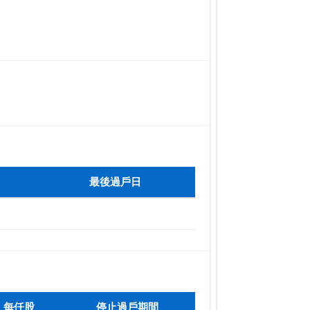
最後過戶日
每仟股
停止過戶期間