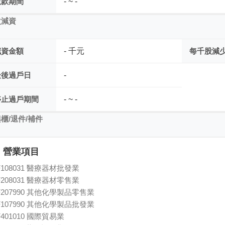
繳款期間
- ~ -
次減資
減資金額
- 千元
每千股減
最後過戶日
-
停止過戶期間
- ~ -
櫃/退件/補件
營業項目
F108031 醫療器材批發業
F208031 醫療器材零售業
F207990 其他化學製品零售業
F107990 其他化學製品批發業
F401010 國際貿易業