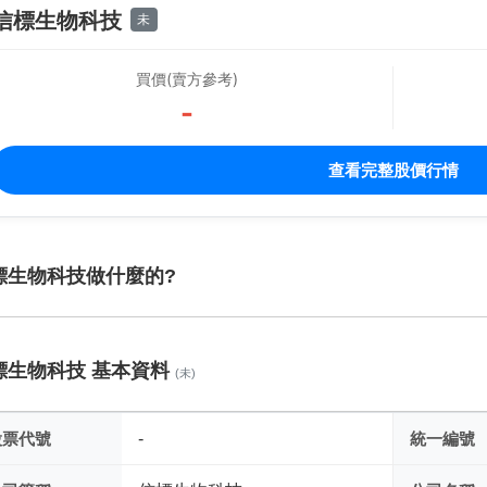
信標生物科技
未
買價(賣方參考)
-
查看完整股價行情
標生物科技做什麼的?
標生物科技 基本資料
(未)
股票代號
-
統一編號