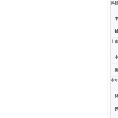
興
上市
本