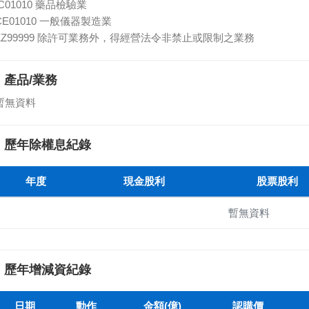
IC01010 藥品檢驗業
CE01010 一般儀器製造業
ZZ99999 除許可業務外，得經營法令非禁止或限制之業務
產品/業務
暫無資料
歷年除權息紀錄
年度
現金股利
股票股利
暫無資料
歷年增減資紀錄
日期
動作
金額(億)
認購價