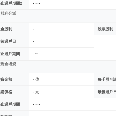
停止過戶期間2
- ~ -
次股利分派
現金股利
-
股票股利
最後過戶日
-
停止過戶期間
- ~ -
次現金增資
增資金額
- 億
每千股可
認購價格
- 元
最後過戶
停止過戶期間
- ~ -