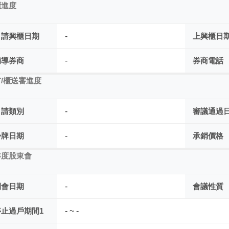
櫃進度
申請興櫃日期
-
上興櫃日
輔導券商
-
券商電話
/櫃送審進度
申請類別
-
審議通過
掛牌日期
-
承銷價格
年度股東會
開會日期
-
會議性質
停止過戶期間1
- ~ -