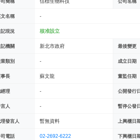
公司簡稱
信標生物科技
公司名稱
英文名稱
-
登記現況
核准設立
登記機關
新北市政府
最後變更
產業類別
-
成立日期
董事長
蘇文龍
董監任期
總經理
-
公開發行
發言人
-
暫停公發
代理發言人
暫無資料
上興櫃日
公司電話
02-2692-6222
下興櫃日