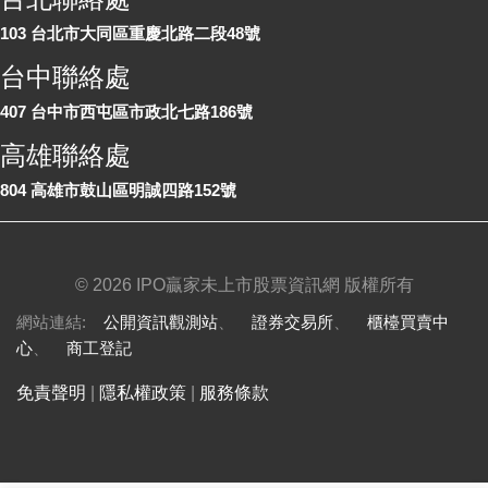
103 台北市大同區重慶北路二段48號
台中聯絡處
407 台中市西屯區市政北七路186號
高雄聯絡處
804 高雄市鼓山區明誠四路152號
©
2026 IPO贏家未上市股票資訊網 版權所有
網站連結:
公開資訊觀測站
、
證券交易所
、
櫃檯買賣中
心
、
商工登記
免責聲明
|
隱私權政策
|
服務條款