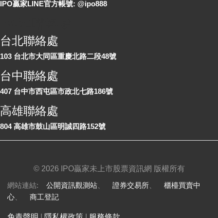
IPO贏家LINE官方帳號: @ipo888
各地聯絡處
台北聯絡處
103 台北市大同區重慶北路二段48號
台中聯絡處
407 台中市西屯區市政北七路186號
高雄聯絡處
804 高雄市鼓山區明誠四路152號
©
2026 IPO贏家未上市股票資訊網 版權所有
網站連結:
公開資訊觀測站
、
證券交易所
、
櫃檯買賣中
心
、
商工登記
免責聲明
|
隱私權政策
|
服務條款