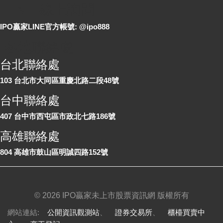
LINE 線上詢問
IPO贏家LINE官方帳號: @ipo888
各地聯絡處
台北聯絡處
103 台北市大同區重慶北路二段48號
台中聯絡處
407 台中市西屯區市政北七路186號
高雄聯絡處
804 高雄市鼓山區明誠四路152號
©
2026 IPO贏家未上市股票資訊網 版權所有
網站連結:
公開資訊觀測站
、
證券交易所
、
櫃檯買賣中