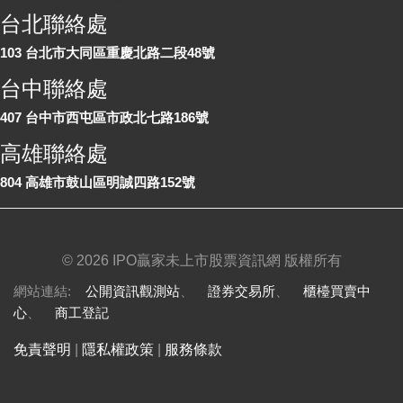
台北聯絡處
103 台北市大同區重慶北路二段48號
台中聯絡處
407 台中市西屯區市政北七路186號
高雄聯絡處
804 高雄市鼓山區明誠四路152號
©
2026 IPO贏家未上市股票資訊網 版權所有
網站連結:
公開資訊觀測站
、
證券交易所
、
櫃檯買賣中
心
、
商工登記
免責聲明
|
隱私權政策
|
服務條款