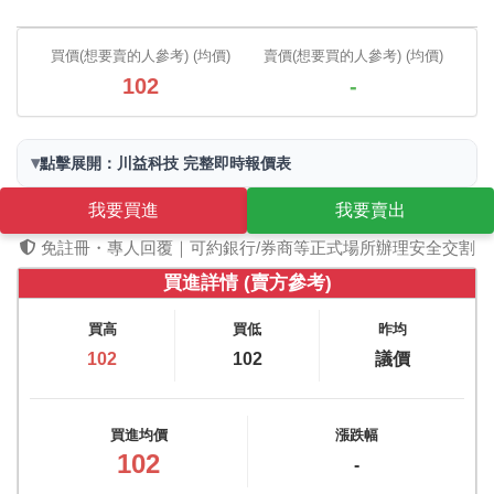
買價(想要賣的人參考) (均價)
賣價(想要買的人參考) (均價)
102
-
▾
點擊展開：川益科技 完整即時報價表
我要買進
我要賣出
免註冊・專人回覆｜可約銀行/券商等正式場所辦理安全交割
買進詳情 (賣方參考)
買高
買低
昨均
102
102
議價
買進均價
漲跌幅
102
-