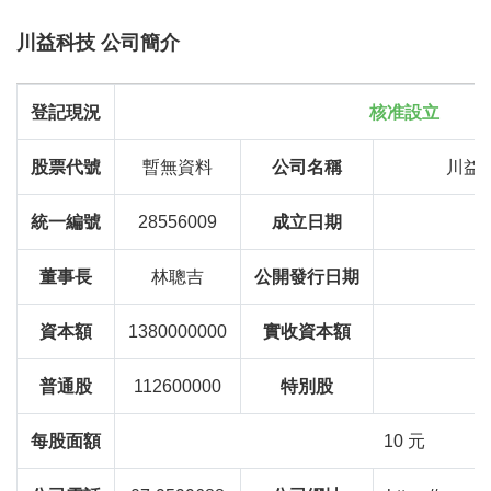
川益科技 公司簡介
登記現況
核准設立
股票代號
暫無資料
公司名稱
川益
統一編號
28556009
成立日期
董事長
林聰吉
公開發行日期
資本額
1380000000
實收資本額
普通股
112600000
特別股
每股面額
10 元