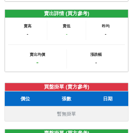
賣出詳情 (買方參考)
賣高
賣低
昨均
-
-
-
賣出均價
漲跌幅
-
-
買盤掛單 (賣方參考)
價位
張數
日期
暫無掛單