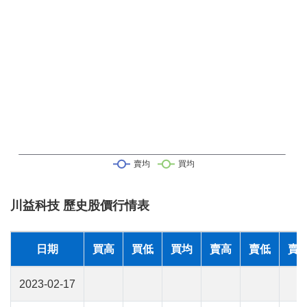
川益科技 歷史股價行情表
日期
買高
買低
買均
賣高
賣低
賣
2023-02-17