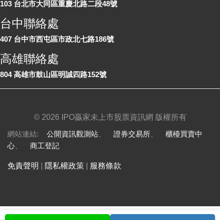
103 台北市大同區重慶北路二段48號
台中聯絡處
407 台中市西屯區市政北七路186號
高雄聯絡處
804 高雄市鼓山區明誠四路152號
©
2026 IPO贏家未上市股票資訊網 版權所有
網站連結:
公開資訊觀測站
、
證券交易所
、
櫃檯買賣中
心
、
商工登記
免責聲明
|
隱私權政策
|
服務條款