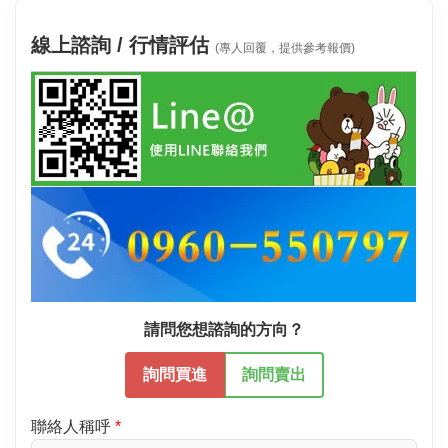
線上諮詢 / 行情評估
(專人回覆，提供參考報價)
請問您想諮詢的方向？
詢問買進
詢問賣出
聯絡人稱呼