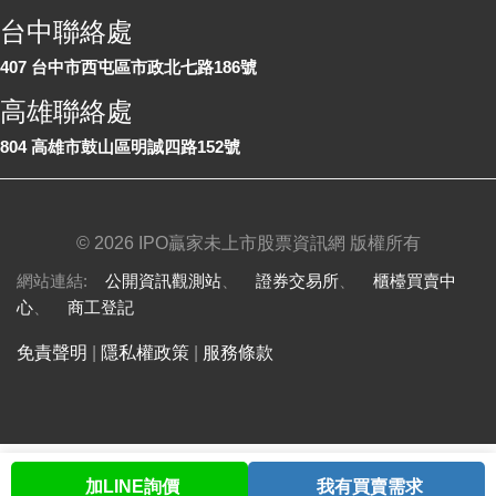
台中聯絡處
407 台中市西屯區市政北七路186號
高雄聯絡處
804 高雄市鼓山區明誠四路152號
©
2026 IPO贏家未上市股票資訊網 版權所有
網站連結:
公開資訊觀測站
、
證券交易所
、
櫃檯買賣中
心
、
商工登記
免責聲明
|
隱私權政策
|
服務條款
加LINE詢價
我有買賣需求
首頁
股票查詢
討論區
與我聯繫
會員中心