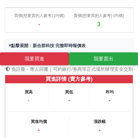
買價(想要賣的人參考) (均價)
賣價(想要買的人參考) (均價)
-
3
▾
點擊展開：新合群科技 完整即時報價表
我要買進
我要賣出
免註冊・專人回覆｜可約銀行/券商等正式場所辦理安全交割
買進詳情 (賣方參考)
買高
買低
昨均
-
-
-
買進均價
漲跌幅
-
-