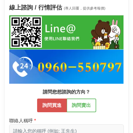
線上諮詢 / 行情評估
(專人回覆，提供參考報價)
請問您想諮詢的方向？
詢問買進
詢問賣出
聯絡人稱呼