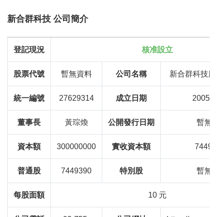
新合群科技 公司簡介
登記現況
核准設立
股票代號
暫無資料
公司名稱
新合群科技股
統一編號
27629314
成立日期
2005-0
董事長
黃琮煥
公開發行日期
暫無
資本額
300000000
實收資本額
74493
普通股
7449390
特別股
暫無
每股面額
10 元