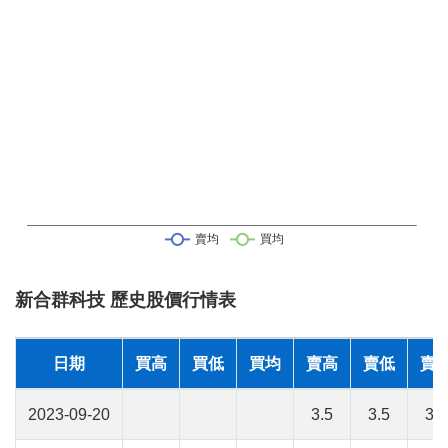
新合群科技 歷史股價行情表
日期
買高
買低
買均
賣高
賣低
賣
2023-09-20
3.5
3.5
3.5