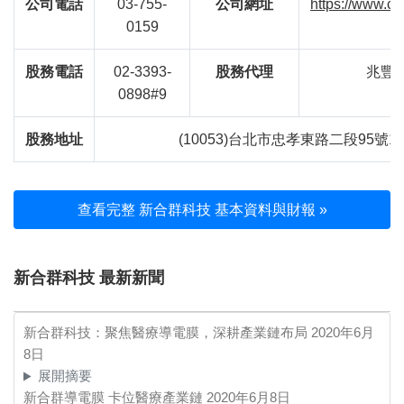
公司電話
03-755-
公司網址
https://www.c
0159
股務電話
02-3393-
股務代理
兆豐
0898#9
股務地址
(10053)台北市忠孝東路二段95號1
查看完整 新合群科技 基本資料與財報 »
新合群科技 最新新聞
新合群科技：聚焦醫療導電膜，深耕產業鏈布局
2020年6月
8日
展開摘要
新合群導電膜 卡位醫療產業鏈
2020年6月8日