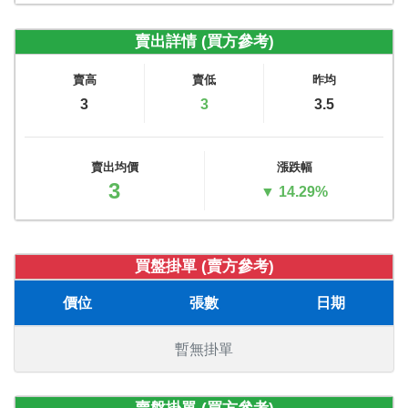
賣出詳情 (買方參考)
賣高
賣低
昨均
3
3
3.5
賣出均價
漲跌幅
3
▼ 14.29%
買盤掛單 (賣方參考)
價位
張數
日期
暫無掛單