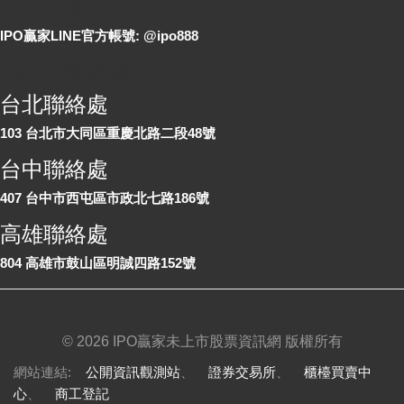
LINE 線上詢問
IPO贏家LINE官方帳號: @ipo888
各地聯絡處
台北聯絡處
103 台北市大同區重慶北路二段48號
台中聯絡處
407 台中市西屯區市政北七路186號
高雄聯絡處
804 高雄市鼓山區明誠四路152號
©
2026 IPO贏家未上市股票資訊網 版權所有
網站連結:
公開資訊觀測站
、
證券交易所
、
櫃檯買賣中
心
、
商工登記