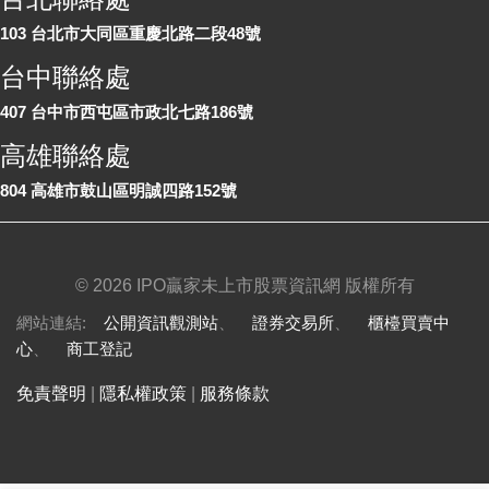
103 台北市大同區重慶北路二段48號
台中聯絡處
407 台中市西屯區市政北七路186號
高雄聯絡處
804 高雄市鼓山區明誠四路152號
©
2026 IPO贏家未上市股票資訊網 版權所有
網站連結:
公開資訊觀測站
、
證券交易所
、
櫃檯買賣中
心
、
商工登記
免責聲明
|
隱私權政策
|
服務條款