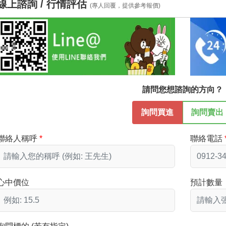
線上諮詢 / 行情評估
(專人回覆，提供參考報價)
請問您想諮詢的方向？
詢問買進
詢問賣出
聯絡人稱呼
聯絡電話
心中價位
預計數量