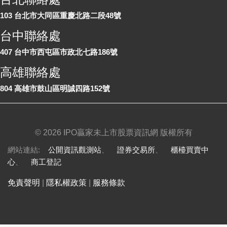
103 台北市大同區重慶北路二段48號
台中聯絡處
407 台中市西屯區市政北七路186號
高雄聯絡處
804 高雄市鼓山區明誠四路152號
©
2026 IPO贏家未上市股票資訊網 版權所有
網站連結:
公開資訊觀測站
、
證券交易所
、
櫃檯買賣中
心
、
商工登記
免責聲明
|
隱私權政策
|
服務條款