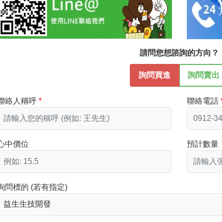
請問您想諮詢的方向？
詢問買進
詢問賣出
聯絡人稱呼
聯絡電話
心中價位
預計數量
詢問標的 (若有指定)