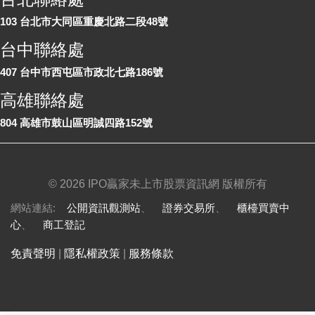
103 台北市大同區重慶北路二段48號
台中聯絡處
407 台中市西屯區市政北七路186號
高雄聯絡處
804 高雄市鼓山區明誠四路152號
©
2026 IPO贏家未上市股票資訊網 版權所有
網站連結:
公開資訊觀測站
、
證券交易所
、
櫃檯買賣中
心
、
商工登記
免責聲明
|
隱私權政策
|
服務條款