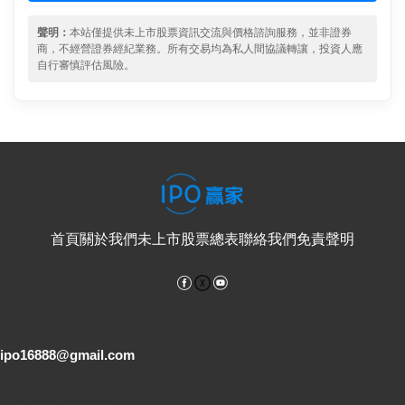
聲明：
本站僅提供未上市股票資訊交流與價格諮詢服務，並非證券
商，不經營證券經紀業務。所有交易均為私人間協議轉讓，投資人應
自行審慎評估風險。
首頁
關於我們
未上市股票總表
聯絡我們
免責聲明
Facebook
YouTube
電子郵件
ipo16888@gmail.com
客服專線