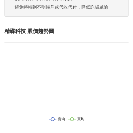
避免轉帳到不明帳戶或代收代付，降低詐騙風險
精碟科技 股價趨勢圖