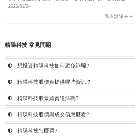
2026/01/24
進入討論區 »
精碟科技 常見問題
想投資精碟科技如何避免詐騙?
精碟科技股價頁提供哪些資訊？
精碟科技股票買賣違法嗎?
精碟科技股價與成交價怎麼看?
精碟科技怎麼買?