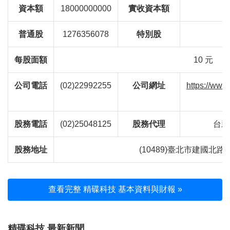
資本額
18000000000
實收資本額
普通股
1276356078
特別股
每股面額
10 元
公司電話
(02)22992255
公司網址
https://www
股務電話
(02)25048125
股務代理
台新
股務地址
(10489)臺北市建國北路
查看完整 精碟科技 基本資料與財報 »
精碟科技 最新新聞