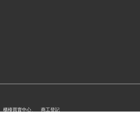
、
櫃檯買賣中心
、
商工登記