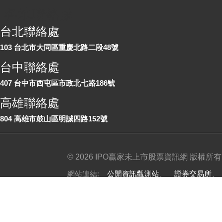
各地聯絡處
台北聯絡處
103 台北市大同區重慶北路二段48號
台中聯絡處
407 台中市西屯區市政北七路186號
高雄聯絡處
804 高雄市鼓山區明誠四路152號
©
2026 IPO贏家未上市股票資訊網 版權所有
網站連結:
公開資訊觀測站
、
證券交易所
免責聲明
|
隱私權政策
|
服務條款