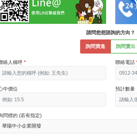
請問您想諮詢的方向？
詢問買進
詢問賣出
聯絡人稱呼
聯絡電話
心中價位
預計數量
詢問標的 (若有指定)