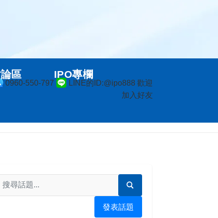
討論區
IPO專欄
0960-550-797
LINE的ID:@ipo888 歡迎
加入好友
發表話題