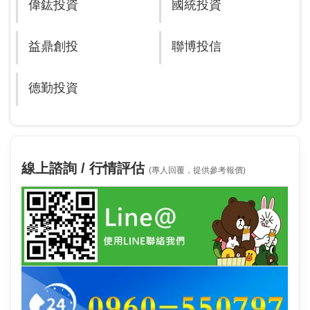
偉鈜投資
國統投資
益鼎創投
聯博投信
德勤投資
線上諮詢 / 行情評估
(專人回覆，提供參考報價)