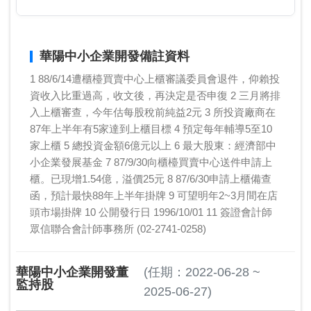
華陽中小企業開發備註資料
1 88/6/14遭櫃檯買賣中心上櫃審議委員會退件，仰賴投
資收入比重過高，收文後，再決定是否申復 2 三月將排
入上櫃審查，今年估每股稅前純益2元 3 所投資廠商在
87年上半年有5家達到上櫃目標 4 預定每年輔導5至10
家上櫃 5 總投資金額6億元以上 6 最大股東：經濟部中
小企業發展基金 7 87/9/30向櫃檯買賣中心送件申請上
櫃。已現增1.54億，溢價25元 8 87/6/30申請上櫃備查
函，預計最快88年上半年掛牌 9 可望明年2~3月間在店
頭市場掛牌 10 公開發行日 1996/10/01 11 簽證會計師
眾信聯合會計師事務所 (02-2741-0258)
華陽中小企業開發董
(任期：2022-06-28 ~
監持股
2025-06-27)