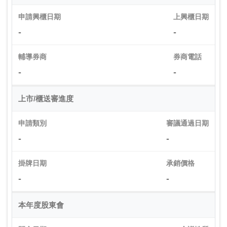
申請興櫃日期
上興櫃日期
-
-
輔導券商
券商電話
-
-
上市/櫃送審進度
申請類別
審議通過日期
-
-
掛牌日期
承銷價格
-
-
本年度股東會