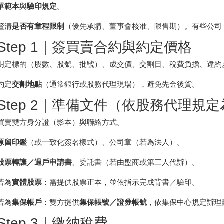
單範本
與
驗印規定
。
釐清
是否有章程限制
（優先承購、董事會核准、限售期）。有些公
Step 1｜簽買賣合約與約定價格
明定標的（股數、股號、批號）、成交價、交割日、稅費負擔、違約
約定
交割地點
（通常銀行或股務代理現場），避免先金後貨。
Step 2｜準備文件（依股務代理規
買賣雙方身分證（影本）與聯絡方式。
原留印鑑
（或一致化簽名樣式）、公司章（若為法人）。
股票轉讓／過戶申請書
、委託書（若由盤商或第三人代辦）。
若為
實體股票
：需提供股票正本，並依指示完成背書／驗印。
若為
集保帳戶
：雙方提供
集保帳號／證券帳號
，依集保中心規定辦理
Step 3｜繳納稅費