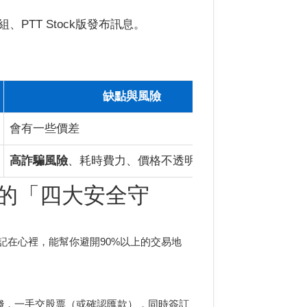
PTT Stock版發布訊息。
缺點與風險
會有一些價差
大多數
高詐騙風險
、耗時費力、價格不透明、流程複雜
經驗非
的「四大安全守
記在心裡，能幫你避開90%以上的交易地
錢，一手交股票（或確認匯款），同時簽訂