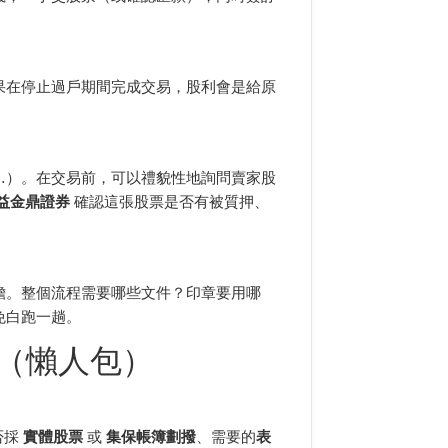
果在停止過戶期間完成交易，股利會是給原
…）。在交易前，可以禮貌性地詢問賣家股
益金鼎證券
確認這張股票是否有被質押、
擔。整個流程需要哪些文件？印章要用哪
免白跑一趟。
（懶人包）
否採
實體股票
或
集保帳簿劃撥
、需要的
表