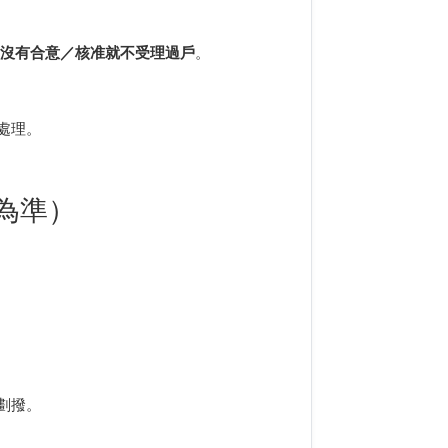
司
沒有合意／核准就不受理過戶
。
處理。
定為準）
劃撥。