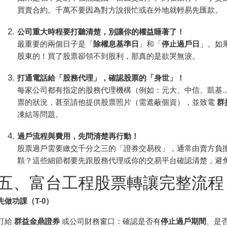
買賣合約。千萬不要因為對方說很忙或在外地就輕易先匯款。
公司重大時程要打聽清楚，別讓你的權益睡著了！
最重要的兩個日子是「
除權息基準日
」和「
停止過戶日
」。如
股東的！買了股票卻領不到股利，那真的是欲哭無淚。
打通電話給「股務代理」，確認股票的「身世」！
每家公司都有指定的股務代理機構（例如：元大、中信、凱基
票的狀況，甚至請他提供股票照片（需遮蔽個資），並致電
群
凍結等問題。
過戶流程與費用，先問清楚再行動！
股票過戶需要繳交千分之三的「證券交易稅」，通常由賣方負
顆？這些細節都要先跟股務代理或你的交易平台確認清楚，避
五、富台工程股票轉讓完整流程
先做功課（T-0）
打給
群益金鼎證券
或公司財務窗口：確認是否有
停止過戶期間
、是