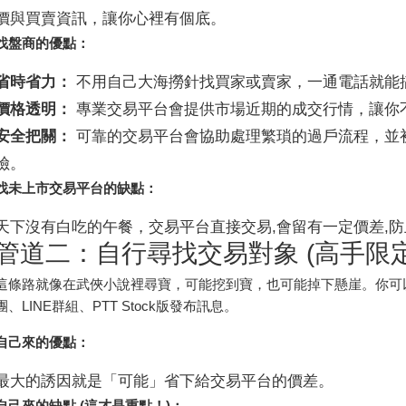
價與買賣資訊，讓你心裡有個底。
找盤商的優點：
省時省力：
不用自己大海撈針找買家或賣家，一通電話就能
價格透明：
專業交易平台會提供市場近期的成交行情，讓你
安全把關：
可靠的交易平台會協助處理繁瑣的過戶流程，並
險。
找未上市交易平台的缺點：
天下沒有白吃的午餐，交易平台直接交易,會留有一定價差,
管道二：自行尋找交易對象 (高手限
這條路就像在武俠小說裡尋寶，可能挖到寶，也可能掉下懸崖。你可
團、LINE群組、PTT Stock版發布訊息。
自己來的優點：
最大的誘因就是「可能」省下給交易平台的價差。
自己來的缺點 (這才是重點！)：