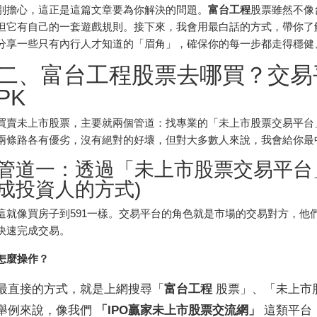
別擔心，這正是這篇文章要為你解決的問題。
富台工程
股票雖然不像
但它有自己的一套遊戲規則。接下來，我會用最白話的方式，帶你了
分享一些只有內行人才知道的「眉角」，確保你的每一步都走得穩健
二、富台工程股票去哪買？交易平台
PK
買賣未上市股票，主要就兩個管道：找專業的「未上市股票交易平台
兩條路各有優劣，沒有絕對的好壞，但對大多數人來說，我會給你最
管道一：透過「未上市股票交易平台」
成投資人的方式)
這就像買房子到591一樣。交易平台的角色就是市場的交易對方，他
快速完成交易。
怎麼操作？
最直接的方式，就是上網搜尋「
富台工程
股票」、「未上市
舉例來說，像我們
「IPO贏家未上市股票交流網」
這類平台