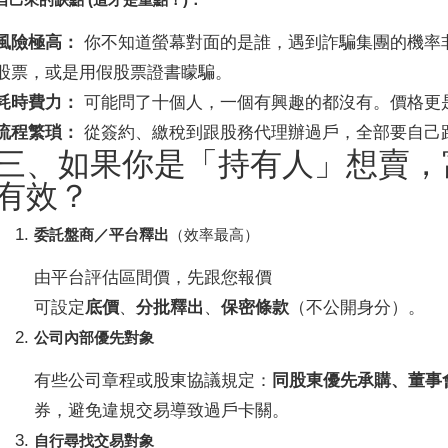
風險極高：
你不知道螢幕對面的是誰，遇到詐騙集團的機率
股票，或是用假股票證書矇騙。
耗時費力：
可能問了十個人，一個有興趣的都沒有。價格更
流程繁瑣：
從簽約、繳稅到跟股務代理辦過戶，全部要自己
三、如果你是「持有人」想賣，
有效？
委託盤商／平台釋出
（效率最高）
由平台評估區間價，先跟您報價
可設定
底價
、
分批釋出
、
保密條款
（不公開身分）。
公司內部優先對象
有些公司章程或股東協議規定：
同股東優先承購、董事
券，避免違規交易導致過戶卡關。
自行尋找交易對象