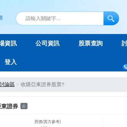
場資訊
公司資訊
股票查詢
登入
討論區
收購亞東證券股票?
亞東證券
公
買價(賣方參考)