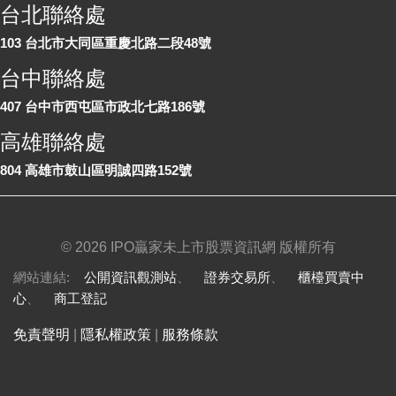
台北聯絡處
103 台北市大同區重慶北路二段48號
台中聯絡處
407 台中市西屯區市政北七路186號
高雄聯絡處
804 高雄市鼓山區明誠四路152號
©
2026 IPO贏家未上市股票資訊網 版權所有
網站連結:
公開資訊觀測站
、
證券交易所
、
櫃檯買賣中
心
、
商工登記
免責聲明
|
隱私權政策
|
服務條款