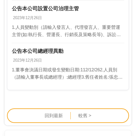
113年03月05日…
公告本公司設置公司治理主管
2023年12月26日
1.人員變動別（請輸入發言人、代理發言人、重要營運
主管(如:執行長、營運長、行銷長及策略長等)、訴訟及
非訴訟代理人、財務主管、會計主管、公司治理主管、
資訊安全長、研發主管或內部稽核主管）:公司治理主…
公告本公司總經理異動
2023年12月26日
1.董事會決議日期或發生變動日期:112/12/262.人員別
（請輸入董事長或總經理）:總經理3.舊任者姓名:張忠傑
4.舊任者簡歷:本公司董事長兼任總經理5.新任者姓名:葉
國偉6.新任者簡歷:本公司…
回到最新
較舊 >