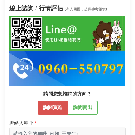
線上諮詢 / 行情評估
(專人回覆，提供參考報價)
請問您想諮詢的方向？
詢問買進
詢問賣出
聯絡人稱呼