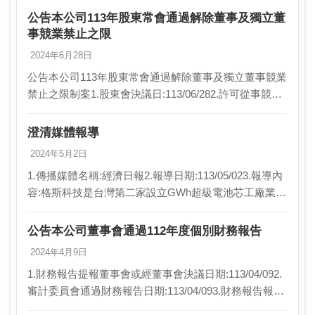
案。4.重要決議事項三、營業報…
公告本公司113年股東常會通過解除董事及獨立董
事競業禁止之限
2024年6月28日
公告本公司113年股東常會通過解除董事及獨立董事競業
禁止之限制案1.股東會決議日:113/06/282.許可從事競業
行為之董事姓名及職稱:(1)董事：張忠傑(2)獨立董事：劉
建志3.許可從事競業行為…
澄清媒體報導
2024年5月2日
1.傳播媒體名稱:經濟日報2.報導日期:113/05/023.報導內
容:格斯科技是台灣第二家設立GWh超級電池芯工廠業
者，……，下半年將著手規劃二廠，目標2026年總產能
上看4~5GW。……以1GW…
公告本公司董事會通過112年度個別財務報告
2024年4月9日
1.財務報告提報董事會或經董事會決議日期:113/04/092.
審計委員會通過財務報告日期:113/04/093.財務報告報導
期間起訖日期(XXX/XX/XX~XXX/XX/XX):112/01/0…