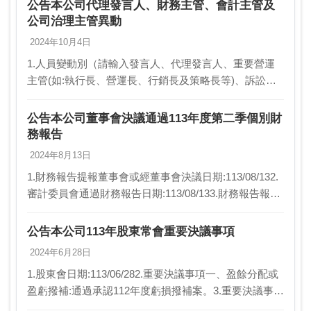
資訊安全長、研發主管或內部稽核主管）:財務主管、…
公告本公司代理發言人、財務主管、會計主管及
公司治理主管異動
2024年10月4日
1.人員變動別（請輸入發言人、代理發言人、重要營運
主管(如:執行長、營運長、行銷長及策略長等)、訴訟及
非訴訟代理人、財務主管、會計主管、公司治理主管、
資訊安全長、研發主管或內部稽核主管）:代理發言人…
公告本公司董事會決議通過113年度第二季個別財
務報告
2024年8月13日
1.財務報告提報董事會或經董事會決議日期:113/08/132.
審計委員會通過財務報告日期:113/08/133.財務報告報導
期間起訖日期(XXX/XX/XX~XXX/XX/XX):113/01/0…
公告本公司113年股東常會重要決議事項
2024年6月28日
1.股東會日期:113/06/282.重要決議事項一、盈餘分配或
盈虧撥補:通過承認112年度虧損撥補案。3.重要決議事項
二、章程修訂:通過修訂本公司「公司章程」部分條文