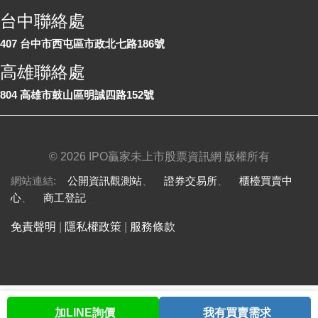
台中聯絡處
407 台中市西屯區市政北七路186號
高雄聯絡處
804 高雄市鼓山區明誠四路152號
©
2026 IPO贏家未上市股票資訊網 版權所有
網站連結:
公開資訊觀測站
、
證券交易所
、
櫃檯買賣中
心
、
商工登記
免責聲明
|
隱私權政策
|
服務條款
加LINE詢價
我有買賣需求
首頁
股票查詢
討論區
與我聯繫
會員中心