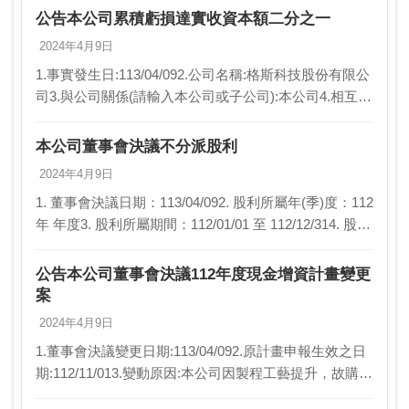
公告本公司累積虧損達實收資本額二分之一
2024年4月9日
1.事實發生日:113/04/092.公司名稱:格斯科技股份有限公
司3.與公司關係(請輸入本公司或子公司):本公司4.相互持
股比例:不適用5.發生緣由:本公司截至112年度累積虧損
達實收資本額二分之…
本公司董事會決議不分派股利
2024年4月9日
1. 董事會決議日期：113/04/092. 股利所屬年(季)度：112
年 年度3. 股利所屬期間：112/01/01 至 112/12/314. 股東
配發內容：(1)盈餘分配之現金股利(元/股)：…
公告本公司董事會決議112年度現金增資計畫變更
案
2024年4月9日
1.董事會決議變更日期:113/04/092.原計畫申報生效之日
期:112/11/013.變動原因:本公司因製程工藝提升，故購置
機器設備的金額由3,000,000仟元降為2,417,387仟元，擬