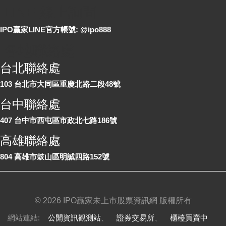
LINE 線上詢問
IPO贏家LINE官方帳號: @ipo888
各地聯絡處
台北聯絡處
103 台北市大同區重慶北路二段48號
台中聯絡處
407 台中市西屯區市政北七路186號
高雄聯絡處
804 高雄市鼓山區明誠四路152號
©
2026 IPO贏家未上市股票資訊網 版權所有
網站連結:
公開資訊觀測站
、
證券交易所
、
櫃檯買賣中