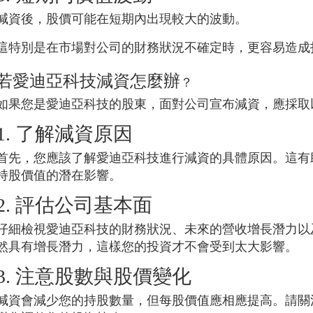
減資後，股價可能在短期內出現較大的波動。
這特別是在市場對公司的財務狀況不確定時，更容易造成
若
愛迪亞科技
減資怎麼辦
？
如果您是
愛迪亞科技
的股東，面對公司宣布減資，應採取
1. 了解減資原因
首先，您應該了解
愛迪亞科技
進行減資的具體原因。這有
持股價值的潛在影響。
2. 評估公司基本面
仔細檢視
愛迪亞科技
的財務狀況、未來的營收增長潛力以
然具有增長潛力，這樣您的投資才不會受到太大影響。
3. 注意股數與股價變化
減資會減少您的持股數量，但每股價值應相應提高。請關