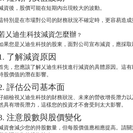
減資後，股價可能在短期內出現較大的波動。
這特別是在市場對公司的財務狀況不確定時，更容易造成
若
乂迪生科技
減資怎麼辦
？
如果您是
乂迪生科技
的股東，面對公司宣布減資，應採取
1. 了解減資原因
首先，您應該了解
乂迪生科技
進行減資的具體原因。這有
持股價值的潛在影響。
2. 評估公司基本面
仔細檢視
乂迪生科技
的財務狀況、未來的營收增長潛力以
然具有增長潛力，這樣您的投資才不會受到太大影響。
3. 注意股數與股價變化
減資會減少您的持股數量，但每股價值應相應提高。請關