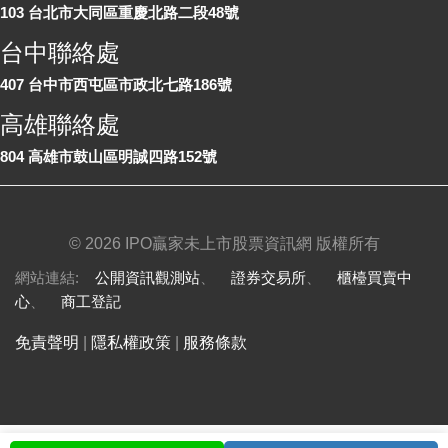
103 台北市大同區重慶北路二段48號
台中聯絡處
407 台中市西屯區市政北七路186號
高雄聯絡處
804 高雄市鼓山區明誠四路152號
©
2026 IPO贏家未上市股票資訊網 版權所有
網站連結:
公開資訊觀測站
、
證券交易所
、
櫃檯買賣中
心
、
商工登記
免責聲明
|
隱私權政策
|
服務條款