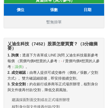
賣盤掛單 (買方參考)
價位
張數
日期
暫無掛單
乂迪生科技（7452）股票怎麼買賣？（3分鐘摘
要）
1. 詢價：
透過下方表單或 LINE 詢問 乂迪生科技最新參考
報價 （買價均價#想賣的人參考：
-
/ 賣價均價#想買的人參
考：
議價
）。
2. 成交確認：
由專人提供可成交條件（價格／張數／交割
方式）。雙方確認細節後，即安排後續交割。
3. 安全交割：
約在銀行或券商等正式場所辦理，核對身分
與文件後再付款/交割，降低交易風險。
建議採面對面交割或在正式場所辦理
核對身分與文件後再付款/交割