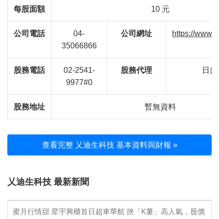
每股面額
10 元
公司電話
04-
公司網址
https://www.h
35066866
股務電話
02-2541-
股務代理
日盛
9977#0
股務地址
暫無資料
查看完整 乂迪生科技 基本資料與財報 »
乂迪生科技 最新新聞
蜜月行情甜 星宇興櫃首日超車華航 挾「K董」高人氣，股價