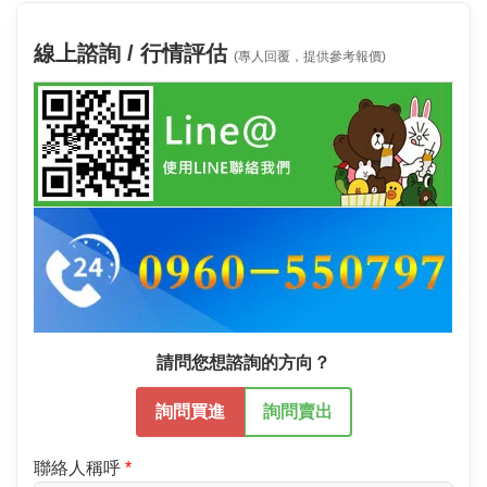
線上諮詢 / 行情評估
(專人回覆，提供參考報價)
請問您想諮詢的方向？
詢問買進
詢問賣出
聯絡人稱呼