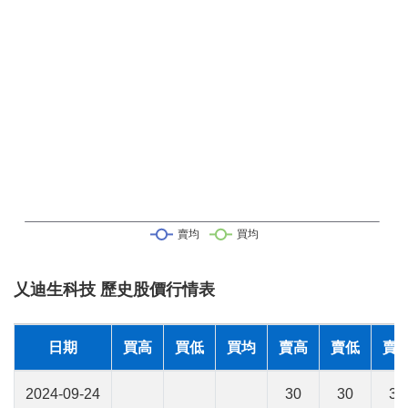
乂迪生科技 歷史股價行情表
日期
買高
買低
買均
賣高
賣低
賣
2024-09-24
30
30
30