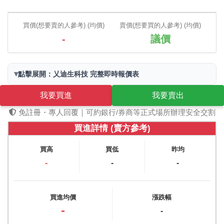
買價(想要賣的人參考) (均價)
賣價(想要買的人參考) (均價)
-
議價
▾
點擊展開：乂迪生科技 完整即時報價表
我要買進
我要賣出
免註冊・專人回覆｜可約銀行/券商等正式場所辦理安全交割
買進詳情 (賣方參考)
買高
買低
昨均
-
-
-
買進均價
漲跌幅
-
-