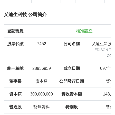
乂迪生科技 公司簡介
登記現況
核准設立
股票代號
7452
公司名稱
乂迪生科技
EDISON T
CO.,
統一編號
28936959
成立日期
097年0
董事長
廖本昌
公開發行日期
暫無
資本額
300,000,000
實收資本額
143,7
普通股
暫無資料
特別股
暫無