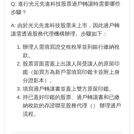
Q: 進行
光元先進科技
股票過戶轉讓時需要哪些
步驟？
A: 由於
光元先進科技
股票未上市，因此過戶轉
讓需透過股務代理機構辦理。步驟如下：
辦理人需填寫證交稅稅單並到銀行繳納稅
款。
股票背面需蓋上出讓人與受讓人的原留印
鑑（如買方為新戶需填寫印鑑卡並附上身
分證影本）。
填寫過戶轉讓書並蓋上雙方原留印鑑。
持已蓋好印鑑的股票、過戶轉讓書和已繳
納稅款的存證聯至股務代理（
）
辦理過戶
流程。