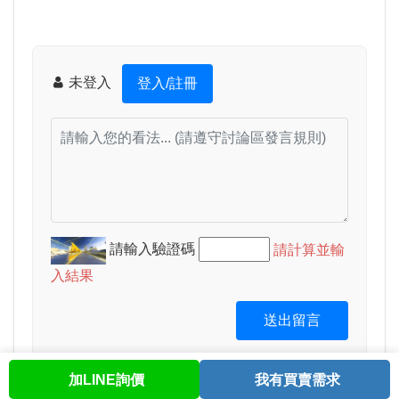
未登入
登入/註冊
請輸入驗證碼
請計算並輸
入結果
送出留言
加LINE詢價
我有買賣需求
首頁
股票查詢
討論區
與我聯繫
會員中心