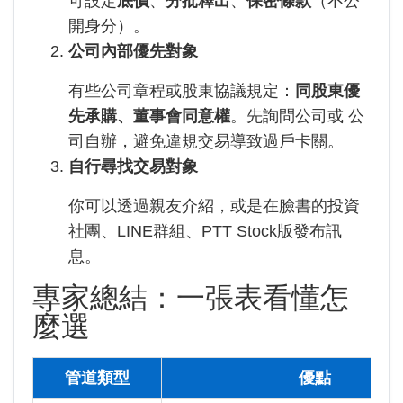
可設定
底價
、
分批釋出
、
保密條款
（不公
開身分）。
公司內部優先對象
有些公司章程或股東協議規定：
同股東優
先承購、董事會同意權
。先詢問公司或 公
司自辦，避免違規交易導致過戶卡關。
自行尋找交易對象
你可以透過親友介紹，或是在臉書的投資
社團、LINE群組、PTT Stock版發布訊
息。
專家總結：一張表看懂怎
麼選
管道類型
優點