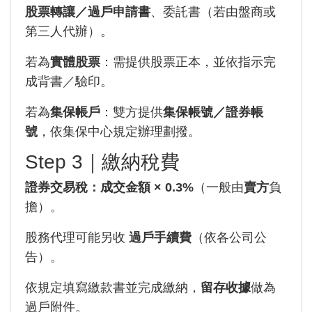
股票轉讓／過戶申請書
、委託書（若由盤商或
第三人代辦）。
若為
實體股票
：需提供股票正本，並依指示完
成背書／驗印。
若為
集保帳戶
：雙方提供
集保帳號／證券帳
號
，依集保中心規定辦理劃撥。
Step 3｜繳納稅費
證券交易稅：成交金額 × 0.3%
（一般由
賣方
負
擔）。
股務代理可能另收
過戶手續費
（依各公司公
告）。
依規定填寫繳款書並完成繳納，
留存收據
做為
過戶附件。