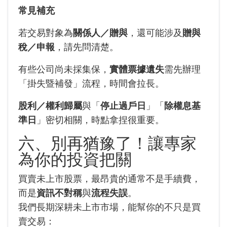
常見補充
若交易對象為
關係人／贈與
，還可能涉及
贈與
稅／申報
，請先問清楚。
有些公司尚未採集保，
實體票據遺失
需先辦理
「掛失暨補發」流程，時間會拉長。
股利／權利歸屬
與「
停止過戶日
」「
除權息基
準日
」密切相關，時點拿捏很重要。
六、別再猶豫了！讓專家
為你的投資把關
買賣未上市股票，最昂貴的通常不是手續費，
而是
資訊不對稱
與
流程失誤
。
我們長期深耕未上市市場，能幫你的不只是買
賣交易：