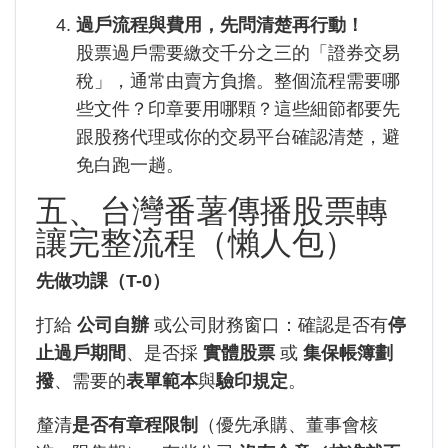
過戶流程與費用，先問清楚再行動！
股票過戶需要繳交千分之三的「證券交易
稅」，通常由賣方負擔。整個流程需要哪
些文件？印章要用哪顆？這些細節都要先
跟股務代理或你的交易平台確認清楚，避
免白跑一趟。
五、台灣番薯傳播股票轉
讓完整流程（懶人包）
先做功課（T-0）
打給
公司自辦
或公司財務窗口：確認是否有
停
止過戶期間
、是否採
實體股票
或
集保帳簿劃
撥
、需要的
表單範本
與
驗印規定
。
釐清
是否有章程限制
（優先承購、董事會核