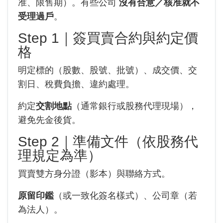
准、限售期）。有些公司
沒有合意／核准就不
受理過戶
。
Step 1｜簽買賣合約與約定價
格
明定標的（股數、股號、批號）、成交價、交
割日、稅費負擔、違約處理。
約定
交割地點
（通常銀行或股務代理現場），
避免先金後貨。
Step 2｜準備文件（依股務代
理規定為準）
買賣雙方身分證（影本）與聯絡方式。
原留印鑑
（或一致化簽名樣式）、公司章（若
為法人）。