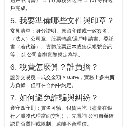
過戶申請書） → (4) 繳稅與送件 → (5) 等待過
戶完成。
5. 我要準備哪些文件與印章？
常見清單：身分證明、原留印鑑或一致簽名、
（法人）公司章、股票轉讓/過戶申請書、委託
書（若代辦）、實體股票正本或集保帳號資訊
等；以 公司自辦實際規定為準。
6. 稅費怎麼算？誰負擔？
證券交易稅＝成交金額 ×
0.3%
，實務上多由
賣
方
負擔，但可在合約中約定。
7. 如何避免詐騙與糾紛？
遵守四守則：實名可驗、銀貨兩訖（盡量在銀
行／股務代理當面交割）、先電詢 公司自辦確
認是否質押或限制、遠離不合理價。