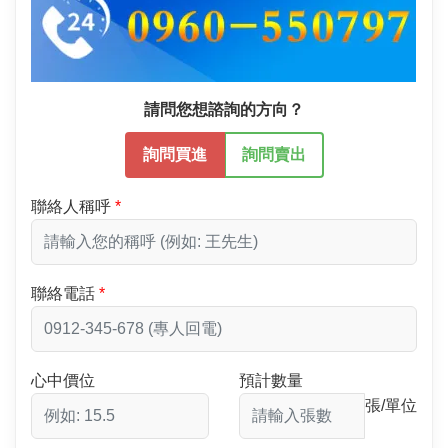
請問您想諮詢的方向？
詢問買進
詢問賣出
聯絡人稱呼
聯絡電話
心中價位
預計數量
張/單位