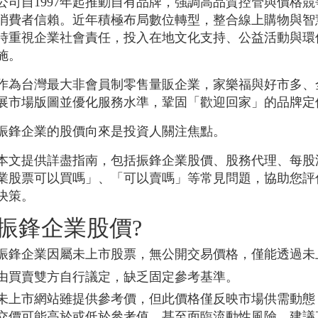
公司自1997年起推動自有品牌，強調高品質控管與價格
消費者信賴。近年積極布局數位轉型，整合線上購物與智
時重視企業社會責任，投入在地文化支持、公益活動與環
施。
作為台灣最大非會員制零售量販企業，家樂福與好市多、
展市場版圖並優化服務水準，鞏固「歡迎回家」的品牌定
振鋒企業的股價向來是投資人關注焦點。
本文提供詳盡指南，包括振鋒企業股價、股務代理、每股
業股票可以買嗎」、「可以賣嗎」等常見問題，協助您評
決策。
振鋒企業股價?
振鋒企業因屬未上市股票，無公開交易價格，僅能透過未
由買賣雙方自行議定，缺乏固定參考基準。
未上市網站雖提供參考價，但此價格僅反映市場供需動態
交價可能高於或低於參考值，甚至面臨流動性風險，建議