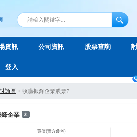
場資訊
公司資訊
股票查詢
登入
討論區
收購振鋒企業股票?
振鋒企業
未
買價(賣方參考)