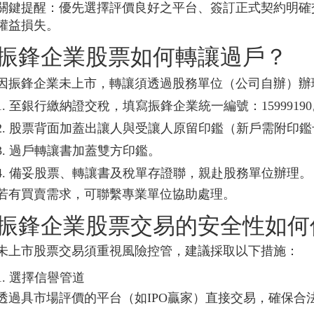
關鍵提醒：優先選擇評價良好之平台、簽訂正式契約明確
權益損失。
振鋒企業股票如何轉讓過戶？
因振鋒企業未上市，轉讓須透過股務單位（公司自辦）辦
1. 至銀行繳納證交稅，填寫振鋒企業統一編號：1599919
2. 股票背面加蓋出讓人與受讓人原留印鑑（新戶需附印
3. 過戶轉讓書加蓋雙方印鑑。
4. 備妥股票、轉讓書及稅單存證聯，親赴股務單位辦理。
若有買賣需求，可聯繫專業單位協助處理。
振鋒企業股票交易的安全性如何
未上市股票交易須重視風險控管，建議採取以下措施：
1. 選擇信譽管道
透過具市場評價的平台（如IPO贏家）直接交易，確保合